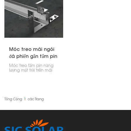
Móc treo mái ngói
đá phiến gắn tấm pin
mặt trời
Móc treo tấm pin năng
lượng mặt trời trên mái
ngói là một bộ phận lắp
ráp cho phép lắp đặt tấm
pin năng lượng mặt trời
trên mái ngói mà không
làm hỏng kết cấu mái.
Những móc này cho
Tổng Cộng
1
Các Trang
phép thanh ray lắp đặt
pin năng lượng mặt trời
có điểm kết nối vừa an
toàn vừa chống chịu
được thời tiết, do đó đảm
bảo hệ thống năng lượng