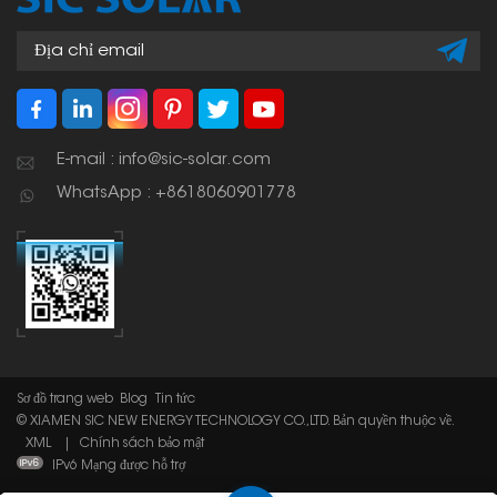
mặt trời chắc chắn và
bền bỉ.
E-mail : info@sic-solar.com
WhatsApp : +8618060901778
Sơ đồ trang web
Blog
Tin tức
© XIAMEN SIC NEW ENERGY TECHNOLOGY CO.,LTD. Bản quyền thuộc về.
XML
|
Chính sách bảo mật
IPv6 Mạng được hỗ trợ