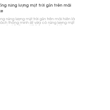
ống năng lượng mặt trời gắn trên mái
xe
ống năng lượng mặt trời gắn trên mái hiên là
ách thông minh để vừa có năng lượng mặt
vừa có chỗ đậu xe. Hệ thống này có khung
chắc chắn và các tấm pin mặt trời chất
 cao, vừa tạo bóng mát vừa cung cấp điện