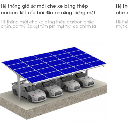
Hệ thống giá đỡ mái che xe bằng thép
Hệ th
carbon, kết cấu bãi đậu xe năng lượng mặt
che 
trời.
Hệ thống mái che xe bằng thép carbon chắc
Hệ th
chắn, có thể lắp đặt tấm pin mặt trời, đó chính là
một c
mái che xe năng lượng mặt trời bằng thép
trời 
carbon. Bạn có thể lắp đặt các tấm pin mặt trời
nhôm 
lên đó, và nó cũng cung cấp cho bạn một nơi để
lượng
đậu xe.
năng.