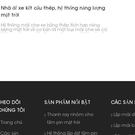
Nhà để xe kết cấu thép, hệ thống năng lượng
mặt trời
Hệ thống mái che xe bằng thép tích hợp năng
lượng mặt trời về cơ bản là một loại mái che xe có
khả năng tạo ra điện từ năng lượng mặt trời. Đây là
một cách thông minh để có được nguồn điện.
Các hệ thống này hoạt động giống như mái che
xe thông thường, bảo vệ phương tiện của bạn,
nhưng chúng cũng tạo ra điện năng, điều này làm
cho chúng thực sự hữu ích cho nhà ở, công ty và
thậm chí cả các nhà máy lớn.
THEO DÕI
SẢN PHẨM NỔI BẬT
CÁC SẢN
CHÚNG TÔI
Thanh ray nhôm cho
Lắp mái 
Trang chủ
tấm pin mặt trời
Lắp mái 
Các sản
Hệ thống lắp đặt tấm pin