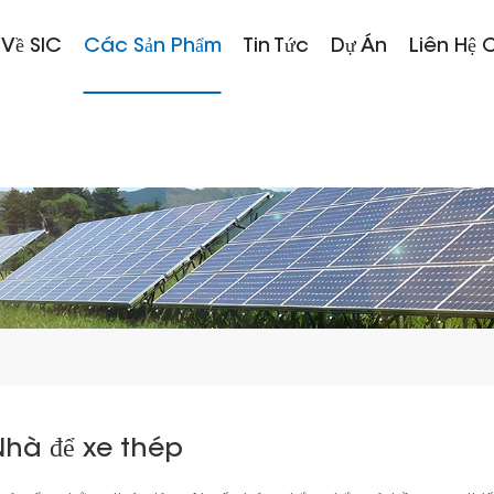
 Về SIC
Các Sản Phẩm
Tin Tức
Dự Án
Liên Hệ 
hà để xe thép