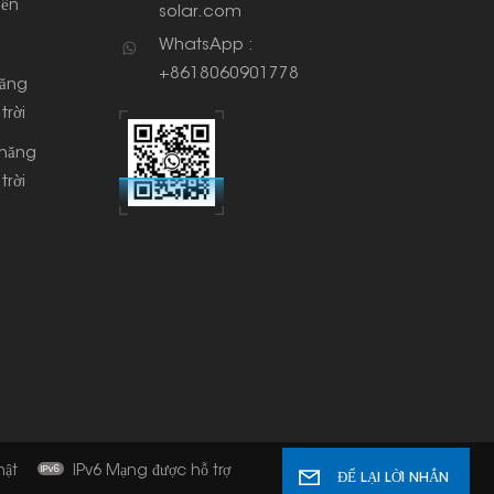
iền
solar.com
WhatsApp :
+8618060901778
năng
trời
 năng
trời
mật
IPv6 Mạng được hỗ trợ
ĐỂ LẠI LỜI NHẮN