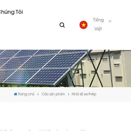
Chúng Tôi
Tiếng
Việt
English
Deutsch
español
Trang chủ
Các sản phẩm
Nhà để xe thép
português
Nederlands
العربية