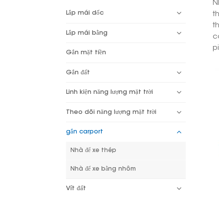
N
Lắp mái dốc
t
t
Lắp mái bằng
c
p
Gắn mặt tiền
Gắn đất
Linh kiện năng lượng mặt trời
Theo dõi năng lượng mặt trời
gắn carport
Nhà để xe thép
Nhà để xe bằng nhôm
Vít đất