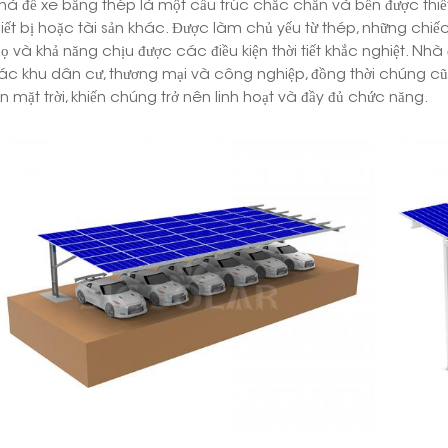
hà để xe bằng thép là một cấu trúc chắc chắn và bền được thiết 
hiết bị hoặc tài sản khác. Được làm chủ yếu từ thép, những chiếc
họ và khả năng chịu được các điều kiện thời tiết khắc nghiệt. Nh
ác khu dân cư, thương mại và công nghiệp, đồng thời chúng cũn
in mặt trời, khiến chúng trở nên linh hoạt và đầy đủ chức năng.