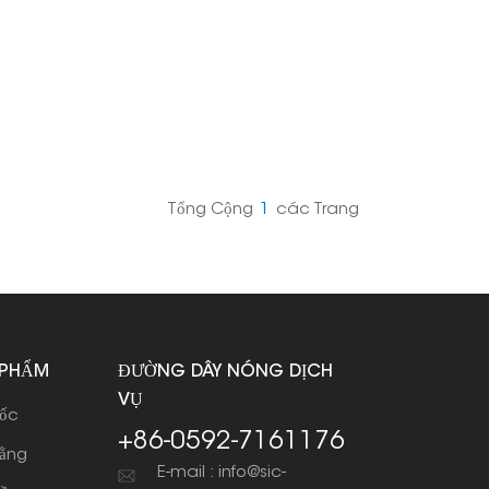
Tổng Cộng
1
Các Trang
 PHẨM
ĐƯỜNG DÂY NÓNG DỊCH
VỤ
dốc
+86-0592-7161176
bằng
E-mail : info@sic-