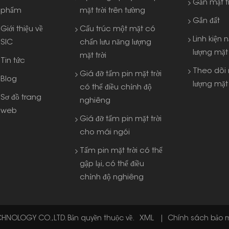
Gắn mặt t
phẩm
mặt trời trên tường
Gắn đất
Giới thiệu về
Cấu trúc một mặt có
Linh kiện 
SIC
chấn lưu năng lượng
lượng mặt 
mặt trời
Tin tức
Theo dõi
Giá đỡ tấm pin mặt trời
Blog
lượng mặt 
có thể điều chỉnh độ
Sơ đồ trang
nghiêng
web
Giá đỡ tấm pin mặt trời
cho mái ngói
Tấm pin mặt trời có thể
gập lại, có thể điều
chỉnh độ nghiêng
HNOLOGY CO.,LTD. Bản quyền thuộc về.
XML
|
Chính sách bảo 