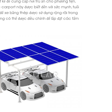
kế để cung cấp nơi trú ẩn cho phương tiện,
 carport này được biết đến với sức mạnh, tuổi
日本語
à để xe bằng thép được sử dụng rộng rãi trong
g có thể được điều chỉnh để lắp đặt các tấm
한국의
Melayu
Tiếng việt