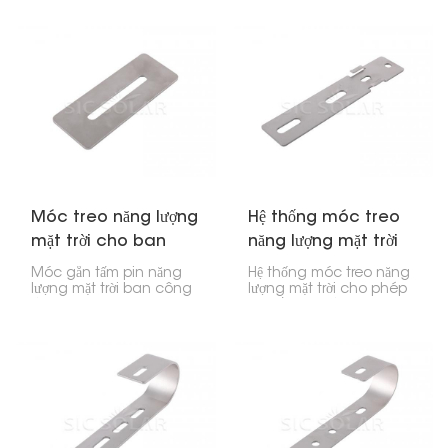
Móc treo năng lượng
Hệ thống móc treo
mặt trời cho ban
năng lượng mặt trời
công
cho ban công
Móc gắn tấm pin năng
Hệ thống móc treo năng
lượng mặt trời ban công
lượng mặt trời cho phép
là một phụ kiện đặc biệt
bạn lắp đặt các tấm pin
dùng để gắn các tấm pin
mặt trời trên lan can ban
năng lượng mặt trời lên
công hoặc tường, rất tiện
lan can hoặc tường ban
lợi nếu bạn sống ở thành
công. Nó cho phép bạn
phố và không có nhiều
lắp đặt các tấm pin năng
không gian. Hệ thống
lượng mặt trời ở những
này giúp những người
nơi có không gian hạn
không có mái nhà cũng
chế, như trong thành
có thể lắp đặt tấm pin mặt