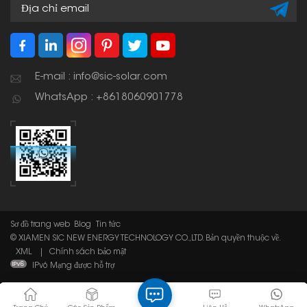
gian mái nhà.
E-mail : info@sic-solar.com
WhatsApp : +8618060901778
Sơ đồ trang web
Blog
Tin tức
© XIAMEN SIC NEW ENERGY TECHNOLOGY CO.,LTD. Bản quyền thuộc về.
XML
|
Chính sách bảo mật
IPv6 Mạng được hỗ trợ