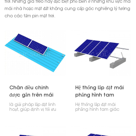
trời. Những giá treo này đặc biệt phổ biến ở những khu vực mà
mái nhà hoặc mặt đất không cung cấp góc nghiêng lý tưởng
cho các tấm pin mặt trời.
Chân điều chỉnh
Hệ thống lắp đặt mái
được gắn trên mái
phẳng hình tam
nghiêng năng lượng
giác năng lượng mặt
là giải pháp lắp đặt linh
Hệ thống lắp đặt mái
mặt trời
trời
hoạt, giúp định vị tối ưu
phẳng hình tam giác
các tấm pin mặt trời trên
năng lượng mặt trời được
cả mái nhà và mặt đất.
thiết kế đặc biệt để lắp đặt
Với phạm vi nghiêng linh
hiệu quả trên bề mặt
hoạt từ 10 đến 60 độ, hệ
phẳng. Nhờ thiết kế chắc
thống này đảm bảo các
chắn, hệ thống có thể