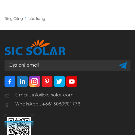
pháp tiện lợi để lắp đặt
tấm pin năng lượng mặt
trời ở góc độ tốt nhất. Hơn
nữa, giá đỡ có thể gập lại
Tổng Cộng
1
Các Trang
nên dễ dàng mang
theo và cất giữ. Sản
phẩm phù hợp cho xe
RV, thuyền, khu cắm trại
hoặc bất cứ nơi nào bạn
cần lắp đặt hệ thống năng
lượng mặt trời dễ dàng di
chuyển.
E-mail : info@sic-solar.com
WhatsApp : +8618060901778