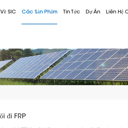
 Về SIC
Các Sản Phẩm
Tin Tức
Dự Án
Liên Hệ 
ối đi FRP