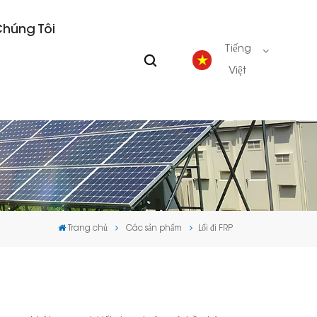
Chúng Tôi
Tiếng
Việt
English
Deutsch
español
Trang chủ
Các sản phẩm
Lối đi FRP
português
Nederlands
العربية