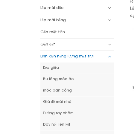
Đ
Lắp mái dốc
L
đ
Lắp mái bằng
Gắn mặt tiền
Gắn đất
Linh kiện năng lượng mặt trời
Kẹp giữa
Bu lông móc áo
móc ban công
Giá đỡ mái nhà
Đường ray nhôm
Dây nối liên kết