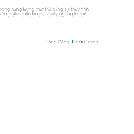
hang năng lượng mặt trời bằng sợi thủy tinh
vừa chắc chắn lại nhẹ, vì vậy chúng là một
an toàn và đáng tin cậy để tiếp cận các
n mặt trời trên mái nhà, hệ thống lắp đặt trên
t hoặc các vị trí khó tiếp cận khác.
Tổng Cộng
1
Các Trang