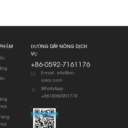
 PHẨM
ĐƯỜNG DÂY NÓNG DỊCH
VỤ
dốc
+86-0592-7161176
bằng
E-mail : info@sic-
iền
solar.com
WhatsApp :
+8618060901778
năng
trời
 năng
trời