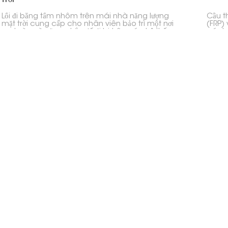
Lối đi bằng tấm nhôm trên mái nhà năng lượng
Cầu t
mặt trời cung cấp cho nhân viên bảo trì một nơi
(FRP) 
an toàn và vững chắc để đi lại trên các hệ thống
cách 
năng lượng mặt trời trên mái nhà. Nó được chế tạo
tấm pi
chắc chắn để chống gỉ và bảo vệ mái nhà khỏi bị
mặt đấ
hư hại trong khi vẫn đáp ứng tất cả các quy tắc an
toàn.