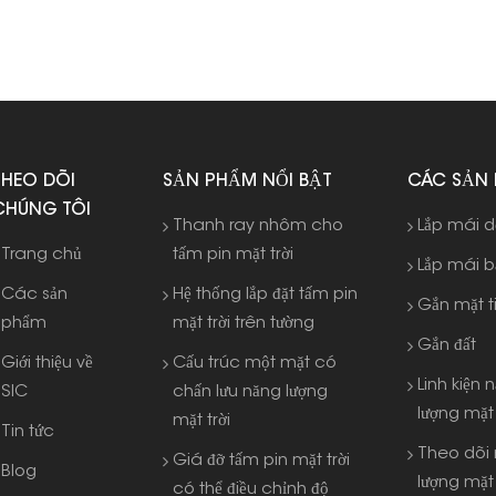
THEO DÕI
SẢN PHẨM NỔI BẬT
CÁC SẢN
CHÚNG TÔI
Thanh ray nhôm cho
Lắp mái 
Trang chủ
tấm pin mặt trời
Lắp mái 
Các sản
Hệ thống lắp đặt tấm pin
Gắn mặt t
phẩm
mặt trời trên tường
Gắn đất
Giới thiệu về
Cấu trúc một mặt có
Linh kiện 
SIC
chấn lưu năng lượng
lượng mặt 
mặt trời
Tin tức
Theo dõi
Giá đỡ tấm pin mặt trời
Blog
lượng mặt 
có thể điều chỉnh độ