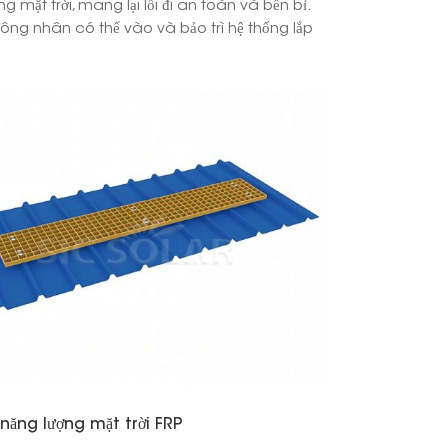
 mặt trời, mang lại lối đi an toàn và bền bỉ.
công nhân có thể vào và bảo trì hệ thống lắp
日本語
한국의
Melayu
Tiếng việt
i năng lượng mặt trời FRP