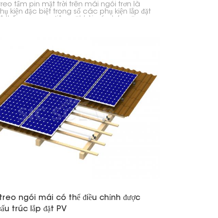
eo tấm pin mặt trời trên mái ngói trơn là
ụ kiện đặc biệt trong số các phụ kiện lắp đặt
ệ thống quang điện mặt trời có chức năng
là giữ chặt các tấm pin mặt trời trên mái
rơn.
reo ngói mái có thể điều chỉnh được
ấu trúc lắp đặt PV