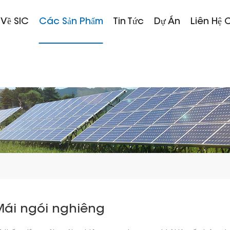
 Về SIC
Các Sản Phẩm
Tin Tức
Dự Án
Liên Hệ 
Mái ngói nghiêng