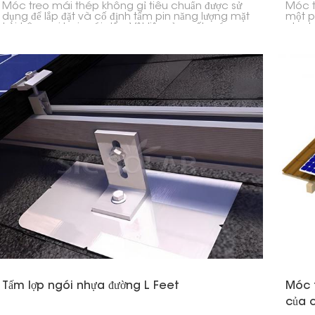
Móc treo mái thép không gỉ tiêu chuẩn được sử
Móc tr
dụng để lắp đặt và cố định tấm pin năng lượng mặt
một ph
trời trên mọi loại mái dốc. Vật liệu sản xuất móc
cho h
treo này là thép không gỉ, bền chắc và chống ăn
chính 
mòn; do đó, đảm bảo tuổi thọ cao cùng hiệu suất
ngói t
tốt trong điều kiện thời tiết xấu.
Tấm lợp ngói nhựa đường L Feet
Móc t
của c