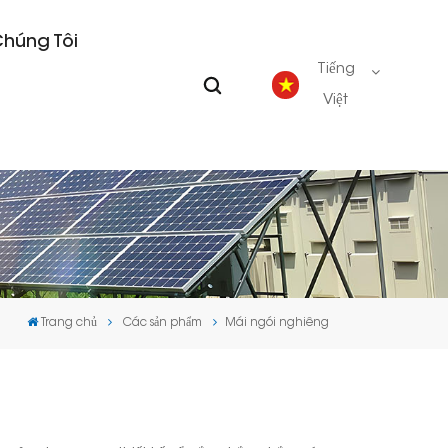
Chúng Tôi
Tiếng
Việt
English
Deutsch
español
Trang chủ
Các sản phẩm
Mái ngói nghiêng
português
Nederlands
العربية