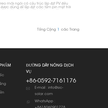
reo mái ngói có cấu trúc lắp đặt PV điều
 được dùng để lắp đặt các tấm pin mặt trời
mái ngói mà không làm hỏng ngói. Được
 kế cho nhiều độ dày ngói và kết cấu mái
nhau, Móc treo mái ngói có cấu trúc lắp
 điều chỉnh được mang đến vị trí lắp đặt tấm
t trời đáng tin cậy và bền bỉ.
Tổng Cộng
1
Các Trang
 PHẨM
ĐƯỜNG DÂY NÓNG DỊCH
VỤ
dốc
+86-0592-7161176
bằng
E-mail : info@sic-
iền
solar.com
WhatsApp :
+8618060901778