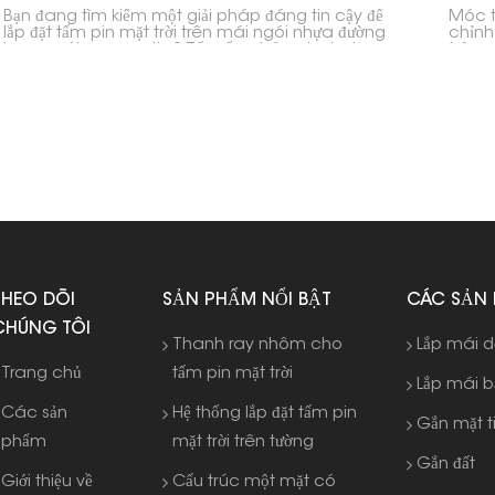
Bạn đang tìm kiếm một giải pháp đáng tin cậy để
Móc t
lắp đặt tấm pin mặt trời trên mái ngói nhựa đường
chỉnh
hoặc mái composite? Tấm ốp chân chữ L cho
trên 
mái ngói nhựa đường chính là giải pháp hoàn
thiết
hảo dành cho bạn! Tấm ốp chân chữ L này được
khác 
thiết kế với các lỗ vát nổi, vừa khít với đệm cao su,
đặt PV
đảm bảo khớp hoàn hảo với chân chữ L, mang lại
pin mặ
hiệu suất tối ưu.
THEO DÕI
SẢN PHẨM NỔI BẬT
CÁC SẢN
CHÚNG TÔI
Thanh ray nhôm cho
Lắp mái 
Trang chủ
tấm pin mặt trời
Lắp mái 
Các sản
Hệ thống lắp đặt tấm pin
Gắn mặt t
phẩm
mặt trời trên tường
Gắn đất
Giới thiệu về
Cấu trúc một mặt có