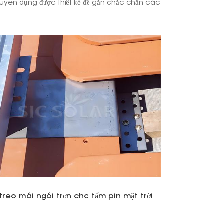
huyên dụng được thiết kế để gắn chắc chắn các
.
日本語
한국의
Melayu
Tiếng việt
reo mái ngói trơn cho tấm pin mặt trời