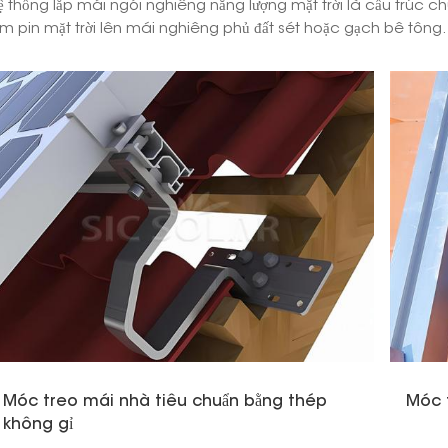
ệ thống lắp mái ngói nghiêng năng lượng mặt trời là cấu trúc c
ấm pin mặt trời lên mái nghiêng phủ đất sét hoặc gạch bê tông
Móc treo mái nhà tiêu chuẩn bằng thép
Móc t
không gỉ