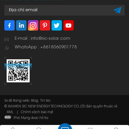
E-mail : info@sic-solar.com
WhatsApp : +8618060901778
Sơ đồ trang web
Blog
Tin tức
© XIAMEN SIC NEW ENERGY TECHNOLOGY CO.,LTD. Bản quyền thuộc về.
XML
|
Chính sách bảo mật
IPv6 Mạng được hỗ trợ