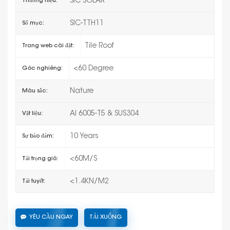
SIC SOLAR
Thương hiệu:
SIC-TTH11
Số mục:
Tile Roof
Trang web cài đặt:
<60 Degree
Góc nghiêng:
Nature
Màu sắc:
Al 6005-T5 & SUS304
Vật liệu:
10 Years
Sự bảo đảm:
<60M/S
Tải trọng gió:
<1.4KN/M2
Tải tuyết:
YÊU CẦU NGAY
TẢI XUỐNG