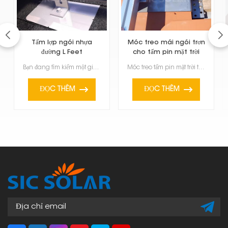
Tấm lợp ngói nhựa
Móc treo mái ngói trơn
đường L Feet
cho tấm pin mặt trời
Bạn đang tìm kiếm một giải pháp đáng tin cậy để lắp đặt tấm pin mặt trời trên mái ngói nhựa đường ho...
Móc treo tấm pin mặt trời trên mái ngói trơn là một phụ kiện đặc biệt trong số các phụ kiện lắp đặt ...
ĐỌC THÊM
ĐỌC THÊM