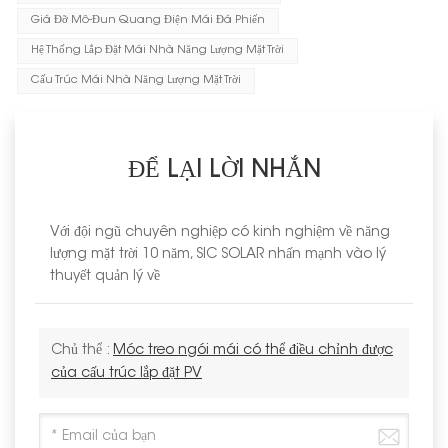
Giá Đỡ Mô-Đun Quang Điện Mái Đá Phiến
Hệ Thống Lắp Đặt Mái Nhà Năng Lượng Mặt Trời
Cấu Trúc Mái Nhà Năng Lượng Mặt Trời
ĐỂ LẠI LỜI NHẮN
Với đội ngũ chuyên nghiệp có kinh nghiệm về năng
lượng mặt trời 10 năm, SIC SOLAR nhấn mạnh vào lý
thuyết quản lý về
Chủ thể :
Móc treo ngói mái có thể điều chỉnh được
của cấu trúc lắp đặt PV