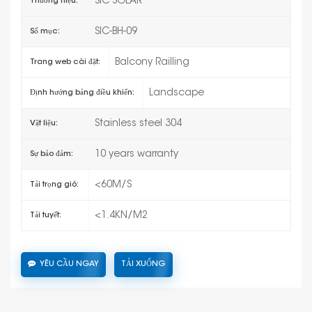
SIC SOLAR
Thương hiệu:
SIC-BH-09
Số mục:
Balcony Railling
Trang web cài đặt:
Landscape
Định hướng bảng điều khiển:
Stainless steel 304
Vật liệu:
10 years warranty
Sự bảo đảm:
<60M/S
Tải trọng gió:
<1.4KN/M2
Tải tuyết:
YÊU CẦU NGAY
TẢI XUỐNG