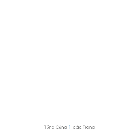
日本語
한국의
Melayu
Tiếng việt
Tổng Cộng
1
Các Trang