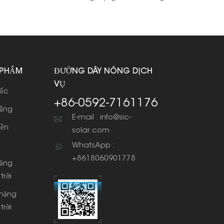
 PHẨM
ĐƯỜNG DÂY NÓNG DỊCH
VỤ
dốc
+86-0592-7161176
bằng
E-mail : info@sic-
iền
solar.com
WhatsApp :
+8618060901778
năng
trời
 năng
trời