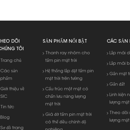
THEO DÕI
SẢN PHẨM NỔI BẬT
CÁC SẢN
CHÚNG TÔI
Thanh ray nhôm cho
Lắp mái 
Trang chủ
tấm pin mặt trời
Lắp mái 
Các sản
Hệ thống lắp đặt tấm pin
Gắn mặt t
phẩm
mặt trời trên tường
Gắn đất
Giới thiệu về
Cấu trúc một mặt có
Linh kiện 
SIC
chấn lưu năng lượng
lượng mặt 
mặt trời
Tin tức
Theo dõi
Giá đỡ tấm pin mặt trời
Blog
lượng mặt 
có thể điều chỉnh độ
Sơ đồ trang
nghiêng