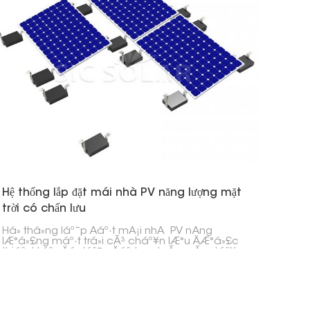
Hệ thống lắp đặt mái nhà PV năng lượng mặt
trời có chấn lưu
Há» thá»ng láº¯p Äáº·t mÃ¡i nhÃ PV nÄng
lÆ°á»£ng máº·t trá»i cÃ³ cháº¥n lÆ°u ÄÆ°á»£c
thiáº¿t káº¿ Äá» láº¯p Äáº·t an toÃ n cÃ¡c táº¥m
pin máº·t trá»i trÃªn mÃ¡i báº±ng hoáº·c mÃ¡i
dá»c tháº¥p mÃ khÃ´ng cáº§n pháº£i Äá»¥c
thá»§ng mÃ¡i. Há» thá»ng nÃ y dá»±a vÃ o
trá»ng lÆ°á»£ng cá»§a cháº¥n lÆ°u Äá» cá»
Äá»nh cÃ¡c táº¥m pin máº·t trá»i.