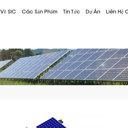
 Về SIC
Các Sản Phẩm
Tin Tức
Dự Án
Liên Hệ 