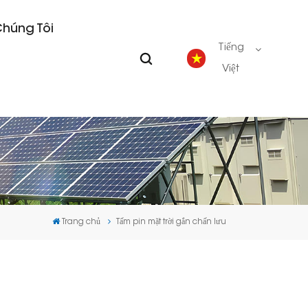
Chúng Tôi
Tiếng
Việt
English
Deutsch
español
Trang chủ
Tấm pin mặt trời gắn chấn lưu
português
Nederlands
العربية