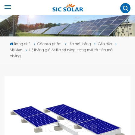
Trang chủ
Các sản phẩm
Lắp mái bằng
Gắn dằn
Mặt đơn
Hệ thống giá đỡ lắp đặt năng lượng mặt trời trên mái
phẳng