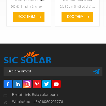
trên mái nhà
mặt trời
Giá đỡ tấm pin năng lượng mặt trời bằng nhựa PP là giải pháp nhẹ, chắc chắn và đơn giản để lắp đặt t...
Cấu trúc một mặt có chấn lưu năng lượng mặt trời là hệ thống lắp đặt dùng vật nặng để giữ các tấm pi...
ĐỌC THÊM
ĐỌC THÊM
E-mail : info@sic-solar.com
WhatsApp : +8618060901778