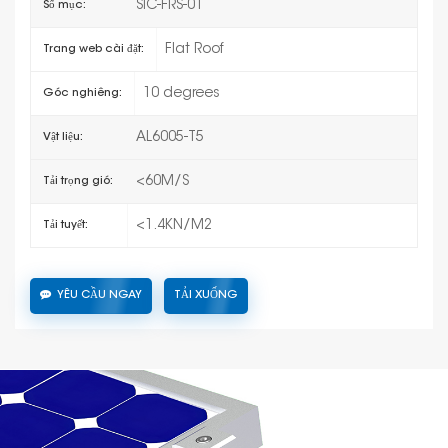
SIC-FRS-01
Số mục:
Flat Roof
Trang web cài đặt:
10 degrees
Góc nghiêng:
AL6005-T5
Vật liệu:
<60M/S
Tải trọng gió:
<1.4KN/M2
Tải tuyết:
YÊU CẦU NGAY
TẢI XUỐNG