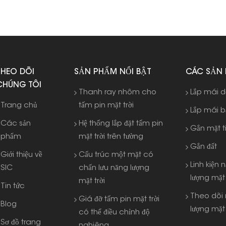
THEO DÕI
SẢN PHẨM NỔI BẬT
CÁC SẢN
CHÚNG TÔI
Thanh ray nhôm cho
Lắp mái 
Trang chủ
tấm pin mặt trời
Lắp mái 
Các sản
Hệ thống lắp đặt tấm pin
Gắn mặt t
phẩm
mặt trời trên tường
Gắn đất
Giới thiệu về
Cấu trúc một mặt có
Linh kiện 
SIC
chấn lưu năng lượng
lượng mặt 
mặt trời
Tin tức
Theo dõi
Giá đỡ tấm pin mặt trời
Blog
lượng mặt 
có thể điều chỉnh độ
Sơ đồ trang
nghiêng