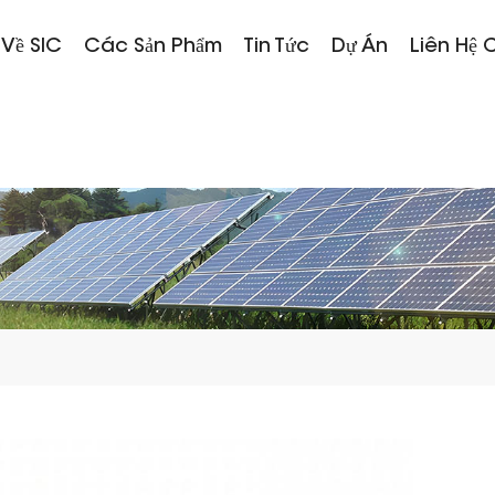
 Về SIC
Các Sản Phẩm
Tin Tức
Dự Án
Liên Hệ 