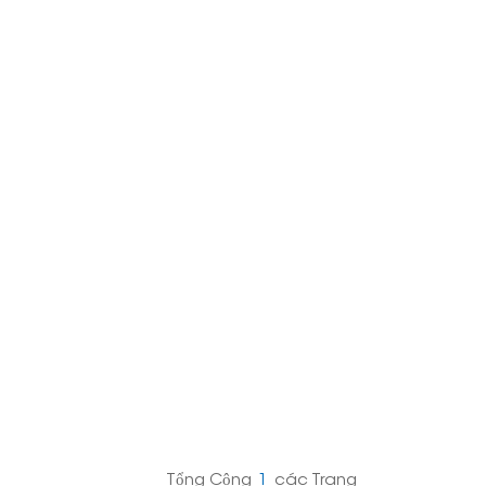
日本語
한국의
Melayu
Tiếng việt
Tổng Cộng
1
Các Trang