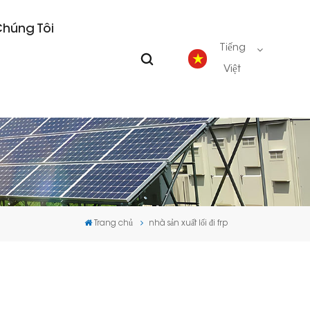
Chúng Tôi
Tiếng
Việt
English
Deutsch
español
Trang chủ
nhà sản xuất lối đi frp
português
Nederlands
العربية