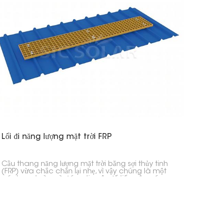
Lối đi năng lượng mặt trời FRP
Cầu thang năng lượng mặt trời bằng sợi thủy tinh
(FRP) vừa chắc chắn lại nhẹ, vì vậy chúng là một
cách an toàn và đáng tin cậy để tiếp cận các
tấm pin mặt trời trên mái nhà, hệ thống lắp đặt trên
mặt đất hoặc các vị trí khó tiếp cận khác.