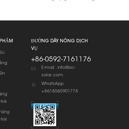
 PHẨM
ĐƯỜNG DÂY NÓNG DỊCH
VỤ
dốc
+86-0592-7161176
bằng
E-mail : info@sic-
iền
solar.com
WhatsApp :
+8618060901778
năng
trời
 năng
trời