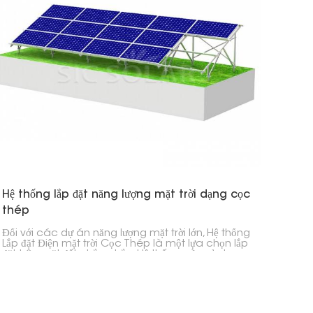
Hệ thống lắp đặt năng lượng mặt trời dạng cọc
thép
Đối với các dự án năng lượng mặt trời lớn, Hệ thống
Lắp đặt Điện mặt trời Cọc Thép là một lựa chọn lắp
đặt trên mặt đất chắc chắn. Hệ thống này sử dụng
cọc thép đóng xuống đất để tạo thành một nền
móng vững chắc, do đó bạn không cần bê tông.