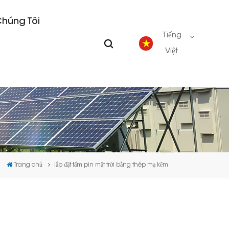
Chúng Tôi
Tiếng
Việt
English
Deutsch
español
Trang chủ
lắp đặt tấm pin mặt trời bằng thép mạ kẽm
português
Nederlands
العربية