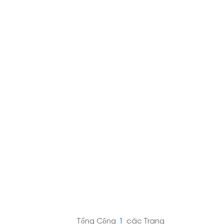
日本語
한국의
Melayu
Tiếng việt
Tổng Cộng
1
Các Trang