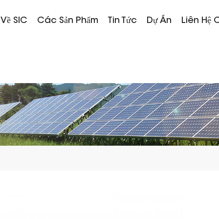
 Về SIC
Các Sản Phẩm
Tin Tức
Dự Án
Liên Hệ 