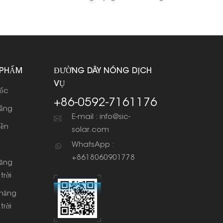
 PHẨM
ĐƯỜNG DÂY NÓNG DỊCH
VỤ
dốc
+86-0592-7161176
bằng
E-mail : info@sic-
iền
solar.com
WhatsApp :
+8618060901778
năng
trời
 năng
trời