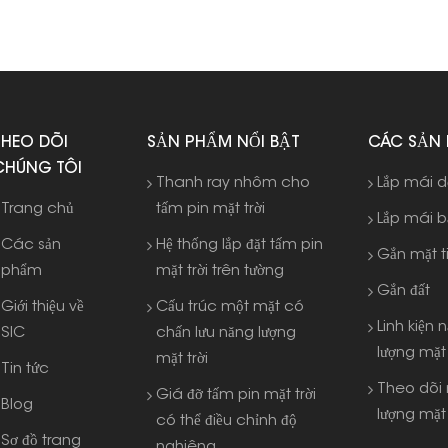
THEO DÕI
SẢN PHẨM NỔI BẬT
CÁC SẢN
CHÚNG TÔI
Thanh ray nhôm cho
Lắp mái 
Trang chủ
tấm pin mặt trời
Lắp mái 
Các sản
Hệ thống lắp đặt tấm pin
Gắn mặt t
phẩm
mặt trời trên tường
Gắn đất
Giới thiệu về
Cấu trúc một mặt có
Linh kiện 
SIC
chấn lưu năng lượng
lượng mặt 
mặt trời
Tin tức
Theo dõi
Giá đỡ tấm pin mặt trời
Blog
lượng mặt 
có thể điều chỉnh độ
Sơ đồ trang
nghiêng