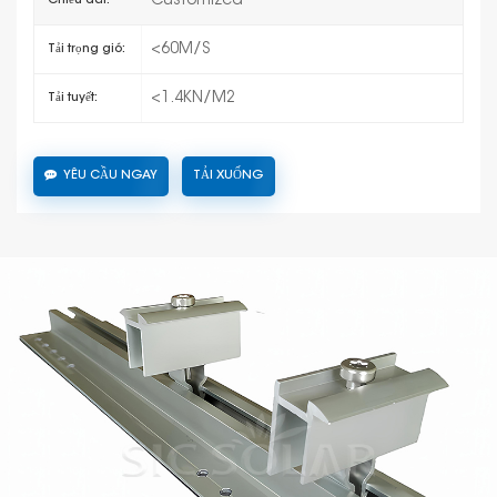
Customized
Chiều dài:
<60M/S
Tải trọng gió:
<1.4KN/M2
Tải tuyết:
YÊU CẦU NGAY
TẢI XUỐNG