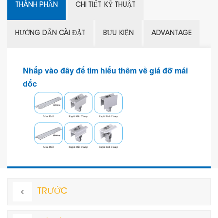
THÀNH PHẦN
CHI TIẾT KỸ THUẬT
HƯỚNG DẪN CÀI ĐẶT
BƯU KIỆN
ADVANTAGE
Nhấp vào đây để tìm hiểu thêm về giá đỡ mái
dốc
TRƯỚC