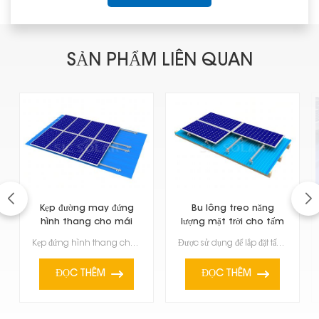
SẢN PHẨM LIÊN QUAN
Kẹp đường may đứng
Bu lông treo năng
hình thang cho mái
lượng mặt trời cho tấm
tôn
lợp kim loại
Kẹp đứng hình thang cho mái tôn là một trong những giải pháp lắp đặt chuyên dụng để lắp đặt tấm pin ...
Được sử dụng để lắp đặt tấm pin mặt trời trên mái kim loại, bu lông treo pin mặt trời cho tấm lợp ki...
ĐỌC THÊM
ĐỌC THÊM