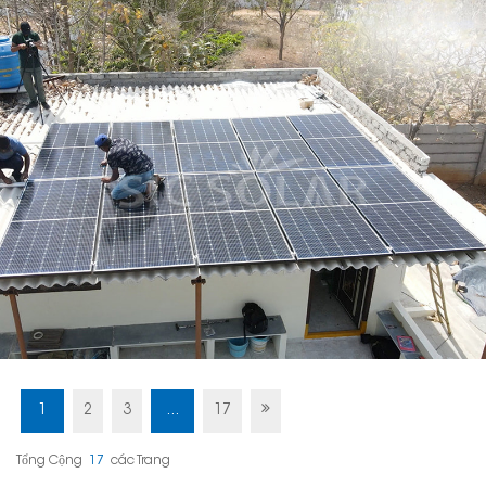
1
2
3
...
17
Tổng Cộng
17
Các Trang