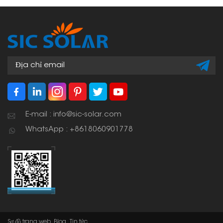
E-mail : info@sic-solar.com
WhatsApp : +8618060901778
Sơ đồ trang web
Blog
Tin tức