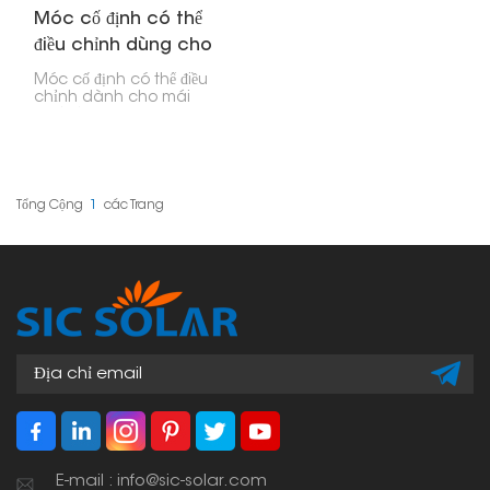
Móc cố định có thể
điều chỉnh dùng cho
mái ngói
Móc cố định có thể điều
chỉnh dành cho mái
ngói là một phần quan
trọng để lắp đặt tấm pin
năng lượng mặt trời một
cách an toàn trên nhà
bạn. Những chiếc móc
này linh hoạt và chắc
Tổng Cộng
1
Các Trang
chắn, được thiết kế để xử lý
những thách thức đặc
biệt khi sử dụng ngói đá
phiến dễ vỡ. Bằng cách
này, hệ thống năng lượng
mặt trời của bạn sẽ được
giữ ổn định mà không
làm hư hại mái nhà.
E-mail : info@sic-solar.com