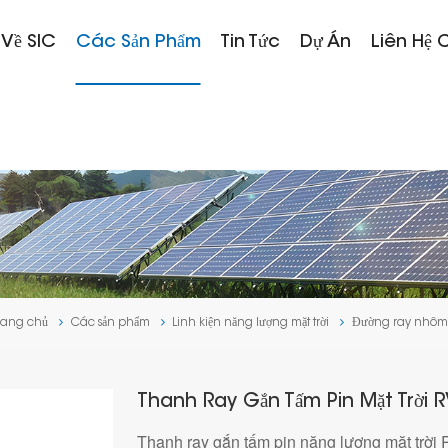
 Về SIC
Các Sản Phẩm
Tin Tức
Dự Án
Liên Hệ 
rang chủ
Các sản phẩm
Linh kiện năng lượng mặt trời
Đường ray nhô
Thanh Ray Gắn Tấm Pin Mặt Trời R
Thanh ray gắn tấm pin năng lượng mặt trời 