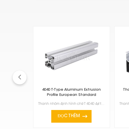
4040 T-Type Aluminum Extrusion
Tha
Profile European Standard
Thanh nhôm định hình chữ T 4040 đạt tiêu chuẩn châu Âu, là một vật liệu rất đa năng và chắc chắn. Bạ...
ĐỌC THÊM