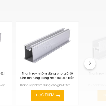
 đặt
Thanh ray nhôm dùng cho giá đỡ
Thanh ray l
tấm pin năng lượng mặt trời đặt trên
mặt đất
Thanh ray nhôm 40x40 dùng để lắp đặt tấm pin mặt trời rất chắc chắn, nhẹ và bền lâu. Bạn có thể sử d...
Thanh ray nhôm dùng cho giá đỡ tấm pin mặt trời đặt trên mặt đất là một bộ phận chắc chắn, nhẹ và đá...
ĐỌC THÊM
Đ