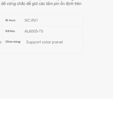
t đế vững chắc để giữ các tấm pin ổn định trên
日本語
SIC-RV1
Số mục:
한국의
AL6005-T5
Vật liệu:
Melayu
e
Support solar panel
Chức năng:
Tiếng việt