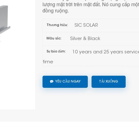
lượng mặt trời trên mặt đất. Nó cung cấp mộ
đồng ruộng.
SIC SOLAR
Thương hiệu:
Silver & Black
Màu sắc:
10 years and 25 years servic
Sự bảo đảm:
time
YÊU CẦU NGAY
TẢI XUỐNG