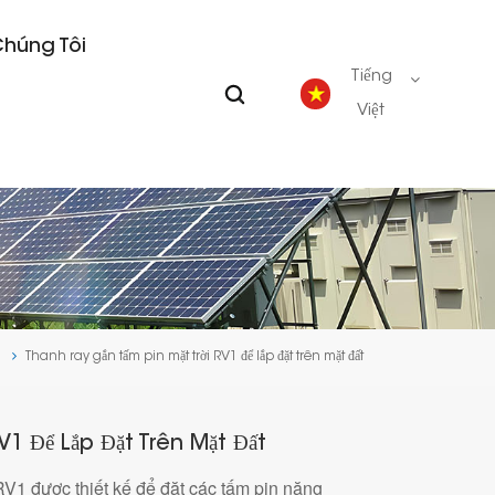
Chúng Tôi
Tiếng
Việt
English
Deutsch
español
m
Thanh ray gắn tấm pin mặt trời RV1 để lắp đặt trên mặt đất
português
Nederlands
V1 Để Lắp Đặt Trên Mặt Đất
RV1 được thiết kế để đặt các tấm pin năng
العربية