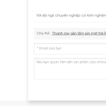
Với đội ngũ chuyên nghiệp có kinh nghiệm
Chủ thể :
Thanh ray gắn tấm pin mặt trời R