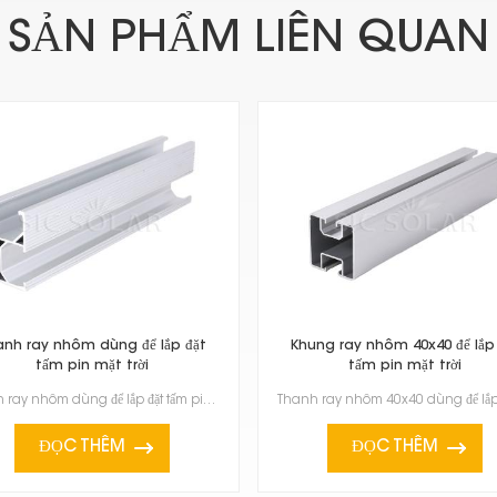
SẢN PHẨM LIÊN QUAN
nh ray nhôm dùng để lắp đặt
Khung ray nhôm 40x40 để lắp
tấm pin mặt trời
tấm pin mặt trời
Thanh ray nhôm dùng để lắp đặt tấm pin mặt trời cực kỳ quan trọng. Chúng nhẹ, bền lâu và khá dễ lắp ...
ĐỌC THÊM
ĐỌC THÊM