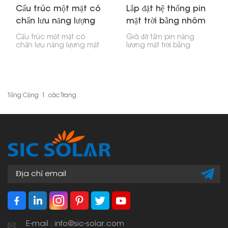
Cấu trúc một mặt có
Lắp đặt hệ thống pin
chấn lưu năng lượng
mặt trời bằng nhôm
mặt trời
có độ nghiêng kép
Cấu trúc một mặt có
Giá đỡ tấm pin năng
chấn lưu năng lượng mặt
lượng mặt trời bằng
trời là hệ thống lắp đặt
nhôm nghiêng kép này
dùng vật nặng để giữ
là một lựa chọn tuyệt vời
các tấm pin mặt trời trên
và chắc chắn cho các
mái nhà phẳng hoặc
tấm pin mặt trời, đặc biệt
mặt đất thay vì khoan lỗ.
dành cho các doanh
Cấu trúc một mặt này có
nghiệp muốn tận dụng
Tổng Cộng
1
Các Trang
nghĩa là các tấm pin
tối đa năng lượng. Độ
hướng về một hướng
nghiêng cho phép bạn
(thường là hướng Nam
đón ánh sáng mặt trời tốt
nếu bạn ở phía Bắc) để
hơn.
nhận được nhiều ánh
sáng mặt trời nhất có
thể.
E-mail : info@sic-solar.com