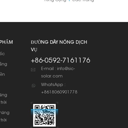
Tổng Cộng
1
Các Trang
 PHẨM
ĐƯỜNG DÂY NÓNG DỊCH
VỤ
dốc
+86-0592-7161176
bằng
E-mail : info@sic-
iền
solar.com
WhatsApp :
+8618060901778
năng
trời
 năng
trời