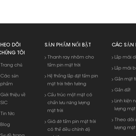
THEO DÕI
SẢN PHẨM NỔI BẬT
CÁC SẢN
CHÚNG TÔI
Thanh ray nhôm cho
Lắp mái 
Trang chủ
tấm pin mặt trời
Lắp mái 
Các sản
Hệ thống lắp đặt tấm pin
Gắn mặt t
phẩm
mặt trời trên tường
Gắn đất
Giới thiệu về
Cấu trúc một mặt có
Linh kiện 
SIC
chấn lưu năng lượng
lượng mặt 
mặt trời
Tin tức
Theo dõi
Giá đỡ tấm pin mặt trời
Blog
lượng mặt 
có thể điều chỉnh độ
Sơ đồ trang