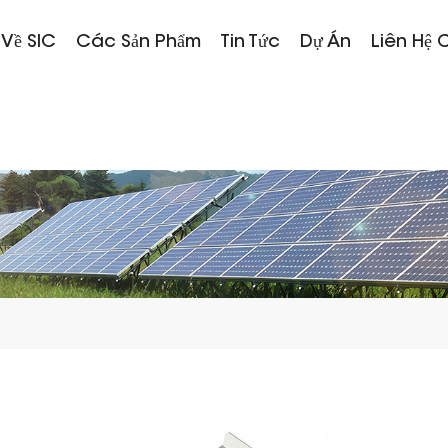
 Về SIC
Các Sản Phẩm
Tin Tức
Dự Án
Liên Hệ 