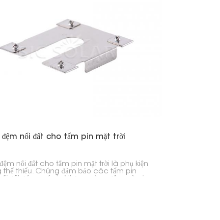
日本語
한국의
Melayu
Tiếng việt
đệm nối đất cho tấm pin mặt trời
ệm nối đất cho tấm pin mặt trời là phụ kiện
 thể thiếu. Chúng đảm bảo các tấm pin
nối đất đúng cách. Những vòng đệm này tạo
t liên kết điện chắc chắn giữa các tấm pin
c bộ phận kim loại đỡ chúng. Điều này ngăn
các sự cố về điện và làm cho toàn bộ hệ
 an toàn hơn bằng cách cung cấp một
dẫn điện tốt xuống đất.