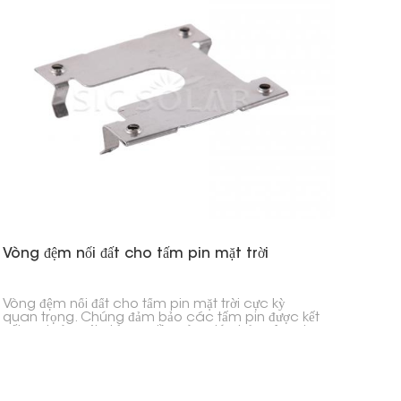
Vòng đệm nối đất cho tấm pin mặt trời
Vòng đệm nối đất cho tấm pin mặt trời cực kỳ
quan trọng. Chúng đảm bảo các tấm pin được kết
nối an toàn với giá đỡ. Điều này giúp bảo vệ mọi
người khỏi các sự cố về điện.