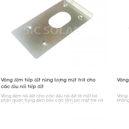
Vòng đệm tiếp đất năng lượng mặt trời cho
Vòng 
các đầu nối tiếp đất
Vòng đệm nối đất cho các đầu nối đất là một bộ
Vòng đ
phận quan trọng đảm bảo các tấm pin mặt trời và
không
các bộ phận kim loại được nối đất tốt. Vòng đệm
được 
này tạo ra một đường dẫn vững chắc cho dòng
ra mộ
điện chạy giữa các tấm pin, khung đỡ và hệ thống
và cá
nối đất. Nhờ đó, nó cải thiện độ an toàn và ngăn
ngừa 
ngừa các sự cố điện.
thống
đường 