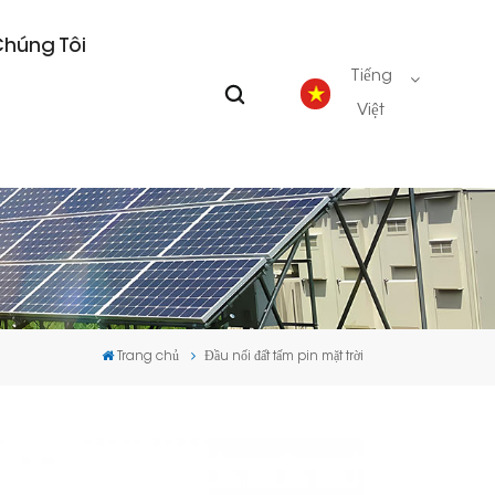
Chúng Tôi
Tiếng
Việt
English
Deutsch
español
Trang chủ
Đầu nối đất tấm pin mặt trời
português
Nederlands
العربية