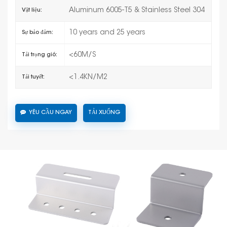
Aluminum 6005-T5 & Stainless Steel 304
Vật liệu:
10 years and 25 years
Sự bảo đảm:
<60M/S
Tải trọng gió:
<1.4KN/M2
Tải tuyết:
YÊU CẦU NGAY
TẢI XUỐNG