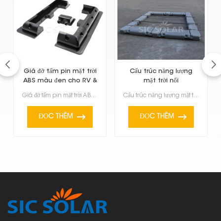
Giá đỡ tấm pin mặt trời
Cấu trúc năng lượng
ABS màu đen cho RV &
mặt trời nổi
Marine
Giá đỡ tấm pin mặt trời ABS màu đen cho xe RV & tàu biển? Chúng là lựa chọn hàng đầu nếu bạn muốn lắ...
Cấu trúc năng lượng mặt trời nổi là một cách tuyệt vời để tạo ra điện. Thay vì sử dụng đất, bạn chỉ ...
ĐỌC THÊM
ĐỌC THÊM