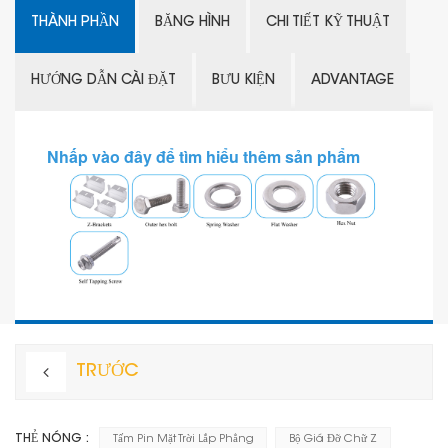
THÀNH PHẦN
BĂNG HÌNH
CHI TIẾT KỸ THUẬT
HƯỚNG DẪN CÀI ĐẶT
BƯU KIỆN
ADVANTAGE
Nhấp vào đây để tìm hiểu thêm sản phẩm
TRƯỚC
THẺ NÓNG :
Tấm Pin Mặt Trời Lắp Phẳng
Bộ Giá Đỡ Chữ Z