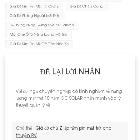
Giá Đỡ Tấm Pin Mặt Trời Chữ Z
Giá Đỡ Chữ Z Cong
Giá Đỡ Phẳng Ngoài Lưới Điện
Hệ Thống Năng Lượng Mặt Trời Carvan
Mái Che Ô Tô Năng Lượng Mặt Trời
Giá Đỡ Tấm Pin Mặt Trời Trên Nóc Xe
ĐỂ LẠI LỜI NHẮN
Với đội ngũ chuyên nghiệp có kinh nghiệm về năng
lượng mặt trời 10 năm, SIC SOLAR nhấn mạnh vào lý
thuyết quản lý về
Chủ thể :
Giá đỡ chữ Z lắp tấm pin mặt trời cho
thuyền RV