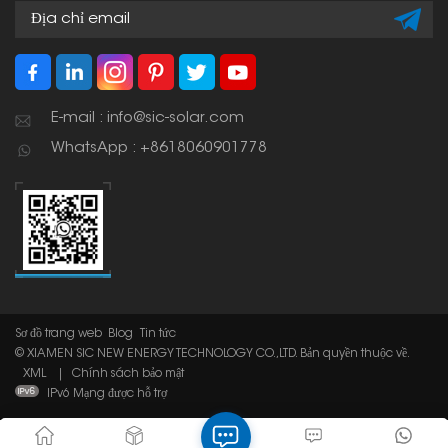
E-mail : info@sic-solar.com
WhatsApp : +8618060901778
Sơ đồ trang web
Blog
Tin tức
© XIAMEN SIC NEW ENERGY TECHNOLOGY CO.,LTD. Bản quyền thuộc về.
XML
|
Chính sách bảo mật
IPv6 Mạng được hỗ trợ