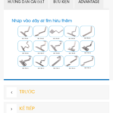
HƯỚNG DẪN CÀI ĐẶT
BƯU KIỆN
ADVANTAGE
Nhấp vào đây để tìm hiểu thêm
TRƯỚC
KẾ TIẾP