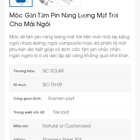
Móc Gắn Tấm Pin Năng Lượng Mặt Trời
Cho Mái Ngói
Móc đỡ tấm pin năng lượng mặt trời trên mái nhà lợp bằng
ngói nhựa đường, ngói composite hoặc đá phiến là một
phụ kiện đặc biệt giúp cố định các tấm pin chắc chắn,
ngăn ngừa rò rỉ và việc lắp đặt cũng không quá khó khăn.
SIC SOLAR
Thương hiệu:
SIC-TH-09
Số mục:
Xiamen port
Cảng giao dịch:
Tile roof
Trang web cài đặt:
Natural or Customized
Màu sắc: