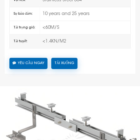
Stainless Steel 304
Vật liệu:
10 years and 25 years
Sự bảo đảm:
<60M/S
Tải trọng gió:
<1.4KN/M2
Tải tuyết:
YÊU CẦU NGAY
TẢI XUỐNG