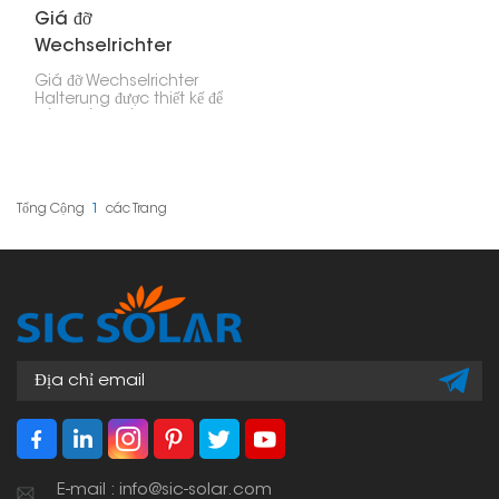
Giá đỡ
Wechselrichter
Giá đỡ Wechselrichter
Halterung được thiết kế để
gắn chắc chắn các bộ
biến tần năng lượng mặt
trời lên tường hoặc các
cấu trúc khác. Nó cung
cấp một giải pháp ổn
định, tiết kiệm không
Tổng Cộng
1
Các Trang
gian và bền bỉ cho cả hệ
thống quang điện dân
dụng và thương mại.
E-mail : info@sic-solar.com