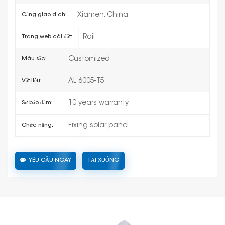
Xiamen, China
Cảng giao dịch:
Rail
Trang web cài đặt:
Customized
Màu sắc:
AL 6005-T5
Vật liệu:
10 years warranty
Sự bảo đảm:
Fixing solar panel
Chức năng:
YÊU CẦU NGAY
TẢI XUỐNG