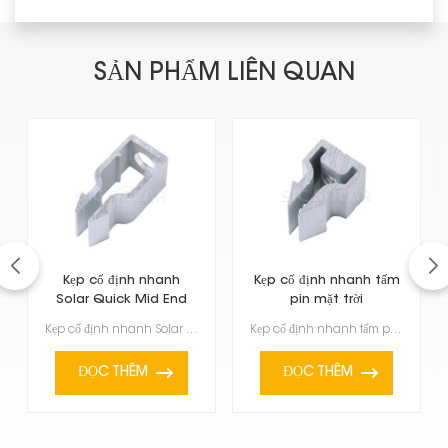
SẢN PHẨM LIÊN QUAN
Kẹp cố định nhanh
Kẹp cố định nhanh tấm
Solar Quick Mid End
pin mặt trời
Kẹp cố định nhanh Solar Quick Mid End Đây là một chiếc kẹp nhỏ tiện dụng dùng để giữ các tấm pin mặt...
Kẹp cố định nhanh tấm pin mặt trời Việc cài đặt trở nên nhanh chóng và dễ dàng hơn nhiều vì bạn khôn...
ĐỌC THÊM
ĐỌC THÊM