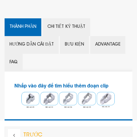
THÀNH PHẦN
CHI TIẾT KỸ THUẬT
HƯỚNG DẪN CÀI ĐẶT
BƯU KIỆN
ADVANTAGE
FAQ
Nhấp vào đây để tìm hiểu thêm
đoạn clip
TRƯỚC