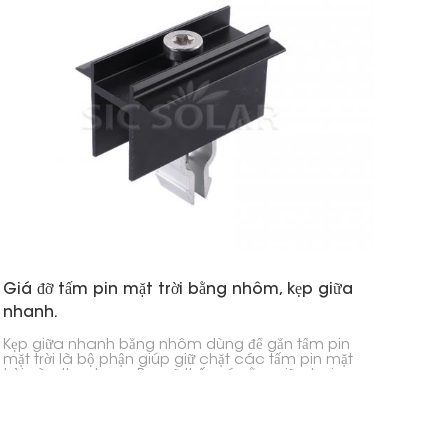
Giá đỡ tấm pin mặt trời bằng nhôm, kẹp giữa
nhanh.
Kẹp giữa nhanh bằng nhôm dùng để gắn tấm pin
mặt trời là bộ phận giúp giữ chặt các tấm pin mặt
trời vào thanh ray. Bạn sẽ thấy nó nằm giữa hai
tấm pin trong hệ thống năng lượng mặt trời của
mình, đảm bảo mọi thứ được căn chỉnh hoàn hảo
và ổn định.