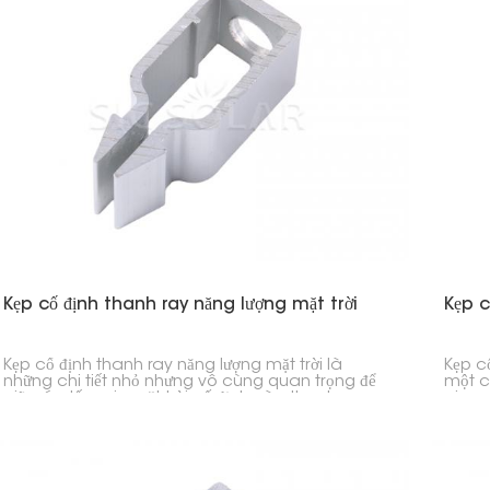
Kẹp cố định thanh ray năng lượng mặt trời
Kẹp c
Kẹp cố định thanh ray năng lượng mặt trời là
Kẹp c
những chi tiết nhỏ nhưng vô cùng quan trọng để
một c
giữ các tấm pin mặt trời cố định vào thanh ray.
pin mặ
Chúng giúp bạn lắp đặt nhanh chóng và giữ cho
dụng 
hệ thống ổn định trong nhiều năm.
tấm p
và sẽ
ngay c