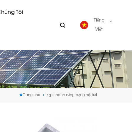
Chúng Tôi
Tiếng
Việt
English
Deutsch
español
Trang chủ
Kẹp nhanh năng lượng mặt trời
português
Nederlands
العربية