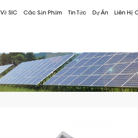
 Về SIC
Các Sản Phẩm
Tin Tức
Dự Án
Liên Hệ 