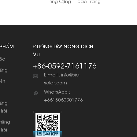
Tổng Cộng
1
Các Trang
 PHẨM
ĐƯỜNG DÂY NÓNG DỊCH
VỤ
dốc
+86-0592-7161176
bằng
E-mail : info@sic-
iền
solar.com
WhatsApp :
+8618060901778
năng
trời
 năng
trời