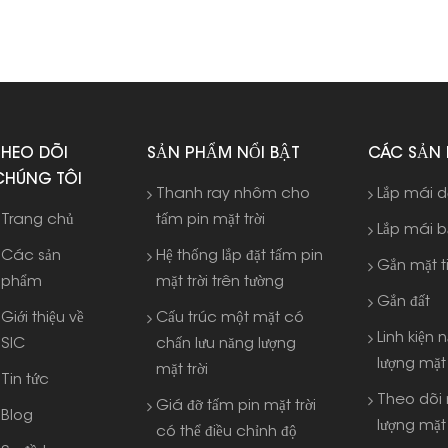
THEO DÕI
SẢN PHẨM NỔI BẬT
CÁC SẢN
CHÚNG TÔI
Thanh ray nhôm cho
Lắp mái 
Trang chủ
tấm pin mặt trời
Lắp mái 
Các sản
Hệ thống lắp đặt tấm pin
Gắn mặt t
phẩm
mặt trời trên tường
Gắn đất
Giới thiệu về
Cấu trúc một mặt có
Linh kiện 
SIC
chấn lưu năng lượng
lượng mặt 
mặt trời
Tin tức
Theo dõi
Giá đỡ tấm pin mặt trời
Blog
lượng mặt 
có thể điều chỉnh độ