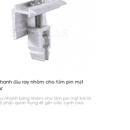
nhanh đầu ray nhôm cho tấm pin mặt
PV
ầu nhanh bằng nhôm cho tấm pin mặt trời là
ộ phận quan trọng để gắn các cạnh của
in mặt trời vào thanh ray trong hệ thống
ạn. Nó được thiết kế để lắp đặt nhanh chóng
ắc chắn, vì vậy rất phù hợp cho nhà ở,
 nghiệp và các trang trại năng lượng mặt
n.