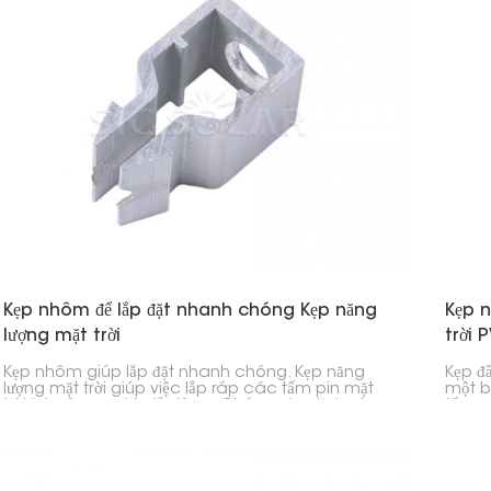
Kẹp nhôm để lắp đặt nhanh chóng Kẹp năng
Kẹp 
lượng mặt trời
trời 
Kẹp nhôm giúp lắp đặt nhanh chóng. Kẹp năng
Kẹp đ
lượng mặt trời giúp việc lắp ráp các tấm pin mặt
một b
trời trở nên cực kỳ dễ dàng. Chúng giữ chặt các
tấm p
tấm pin vào thanh ray của hệ thống, do đó việc
của b
lắp đặt diễn ra nhanh chóng.
và ch
doanh
trời lớ