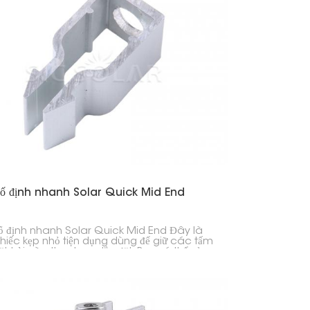
日本語
한국의
Melayu
Tiếng việt
ố định nhanh Solar Quick Mid End
ố định nhanh Solar Quick Mid End Đây là
hiếc kẹp nhỏ tiện dụng dùng để giữ các tấm
t trời vào thanh ray lắp đặt. Bạn có thể sử
nó ở giữa hoặc ở hai đầu của các hàng
in. Nó được thiết kế để lắp đặt nhanh chóng
 giữ cho các tấm pin của bạn chắc chắn,
ả khi thời tiết khắc nghiệt.