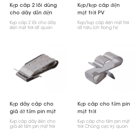
Kẹp cáp 2 lõi dùng
Kẹp/kẹp cáp điện
cho dây dẫn điện
mặt trời PV
mặt trời PV
Kẹp cáp 2 lõi cho dây
Kẹp/kẹp cáp điện mặt trời
điện mặt trời rất quan
rất hữu ích trong hệ
trọng để lắp đặt tấm pin
thống năng lượng mặt
mặt trời đúng cách.
trời. Chúng giúp giữ cho
Chúng giữ cho dây điện
dây cáp gọn gàng, an
gọn gàng và ngăn nắp,
toàn và không bị vướng
tránh bị rối hoặc đứt, cả
víu. Những chiếc kẹp này
trong quá trình lắp đặt và
được gắn vào khung
sau khi sử dụng.
hoặc thanh ray của tấm
pin mặt trời và giữ chặt
dây cáp để chúng
không bị rối, chùng
xuống hoặc bị hư hỏng.
Kẹp dây cáp cho
Kẹp cáp cho tấm pin
giá đỡ tấm pin mặt
mặt trời
trời
Kẹp cáp dây điện cho
Kẹp cáp cho tấm pin mặt
giá đỡ tấm pin mặt trời
trời Chúng cực kỳ quan
được thiết kế để giữ chặt
trọng! Chúng giúp giữ
các dây cáp năng
cho dây điện trong hệ