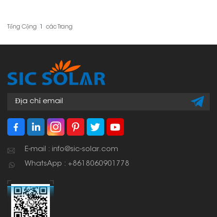
lượng mặt trời vào giá đỡ
thống năng lượng mặt
tấm pin. Chúng giúp mọi
trời của bạn gọn gàng,
thứ gọn gàng và ngăn
an toàn và đúng vị trí. Về
không cho dây điện bị
cơ bản, chúng là công
Tổng Cộng
1
Các Trang
vướng víu và hư hỏng. Về
cụ để sắp xếp dây điện,
cơ bản, chúng là vật
giúp mọi thứ bền lâu
dụng cần thiết cho một
hơn.
hệ thống năng lượng mặt
trời an toàn và gọn
gàng.
E-mail : info@sic-solar.com
WhatsApp : +8618060901778