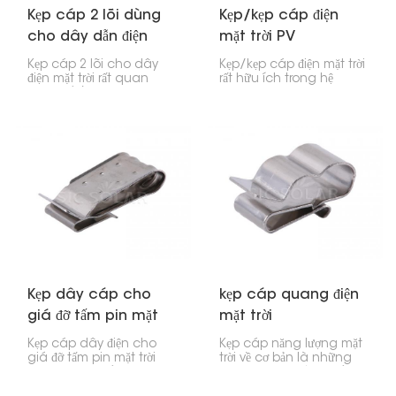
Kẹp cáp 2 lõi dùng
Kẹp/kẹp cáp điện
cho dây dẫn điện
mặt trời PV
mặt trời PV
Kẹp cáp 2 lõi cho dây
Kẹp/kẹp cáp điện mặt trời
điện mặt trời rất quan
rất hữu ích trong hệ
trọng để lắp đặt tấm pin
thống năng lượng mặt
mặt trời đúng cách.
trời. Chúng giúp giữ cho
Chúng giữ cho dây điện
dây cáp gọn gàng, an
gọn gàng và ngăn nắp,
toàn và không bị vướng
tránh bị rối hoặc đứt, cả
víu. Những chiếc kẹp này
trong quá trình lắp đặt và
được gắn vào khung
sau khi sử dụng.
hoặc thanh ray của tấm
pin mặt trời và giữ chặt
dây cáp để chúng
không bị rối, chùng
xuống hoặc bị hư hỏng.
Kẹp dây cáp cho
kẹp cáp quang điện
giá đỡ tấm pin mặt
mặt trời
trời
Kẹp cáp dây điện cho
Kẹp cáp năng lượng mặt
giá đỡ tấm pin mặt trời
trời về cơ bản là những
được thiết kế để giữ chặt
bộ phận nhỏ dùng để giữ
các dây cáp năng
cho dây cáp năng lượng