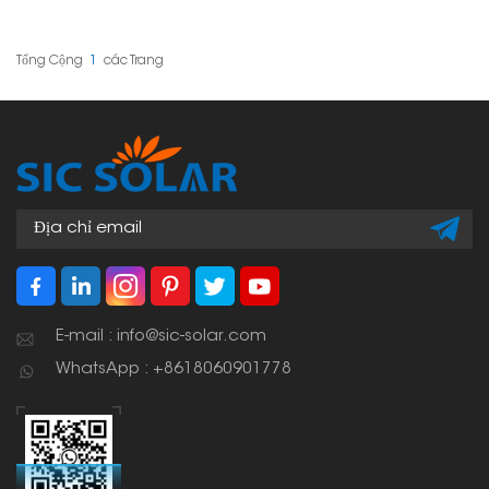
lượng mặt trời vào giá đỡ
mặt trời gọn gàng và an
tấm pin. Chúng giúp mọi
toàn khi bạn lắp đặt các
thứ gọn gàng và ngăn
tấm pin mặt trời. Chúng
không cho dây điện bị
rất quan trọng để đảm
Tổng Cộng
1
Các Trang
vướng víu và hư hỏng. Về
bảo toàn bộ hệ thống
cơ bản, chúng là vật
được sắp xếp ngăn nắp,
dụng cần thiết cho một
hoạt động tốt và an
hệ thống năng lượng mặt
toàn. Điều này giúp bảo
trời an toàn và gọn
vệ dây cáp khỏi bị hư
gàng.
hỏng và đảm bảo mọi thứ
hoạt động trơn tru trong
thời gian dài.
E-mail : info@sic-solar.com
WhatsApp : +8618060901778