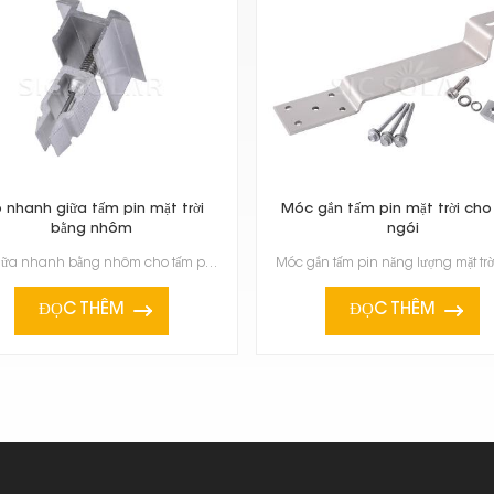
p nhanh giữa tấm pin mặt trời
Móc gắn tấm pin mặt trời cho
bằng nhôm
ngói
Kẹp giữa nhanh bằng nhôm cho tấm pin mặt trời là một phần quan trọng của hệ thống quang điện, được t...
ĐỌC THÊM
ĐỌC THÊM