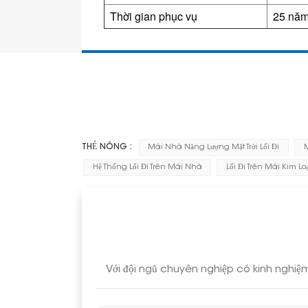
Thời gian phục vụ
25 nă
THẺ NÓNG :
Mái Nhà Năng Lượng Mặt Trời Lối Đi
M
Hệ Thống Lối Đi Trên Mái Nhà
Lối Đi Trên Mái Kim Loạ
Với đội ngũ chuyên nghiệp có kinh nghiệm