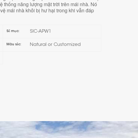
hệ thống năng lượng mặt trời trên mái nhà. Nó
vệ mái nhà khỏi bị hư hại trong khi vẫn đáp
日本語
한국의
SIC-APW1
Số mục:
Natural or Customized
Màu sắc:
Melayu
Tiếng việt