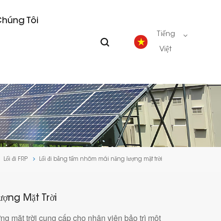
Chúng Tôi
Tiếng
Việt
English
Deutsch
español
Lối đi FRP
Lối đi bằng tấm nhôm mái năng lượng mặt trời
português
Nederlands
ợng Mặt Trời
ng mặt trời cung cấp cho nhân viên bảo trì một
العربية