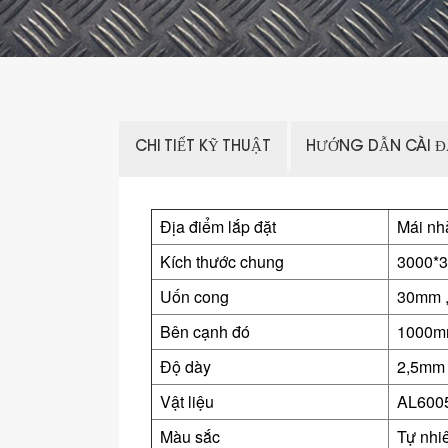
CHI TIẾT KỸ THUẬT
HƯỚNG DẪN CÀI Đ
Địa điểm lắp đặt
Mái nh
Kích thước chung
3000*3
Uốn cong
30mm
Bên cạnh đó
1000m
Độ dày
2,5mm
Vật liệu
AL600
Màu sắc
Tự nhi