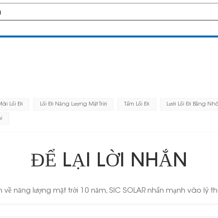
m
ái Lối Đi
Lối Đi Năng Lượng Mặt Trời
Tấm Lối Đi
Lưới Lối Đi Bằng N
i
ĐỂ LẠI LỜI NHẮN
 về năng lượng mặt trời 10 năm, SIC SOLAR nhấn mạnh vào lý thu