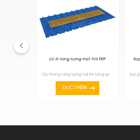
Lối đi năng lượng mặt trời FRP
Kẹ
Cầu thang năng lượng mặt trời bằng sợi thủy tinh (FRP) vừa chắc chắn lại nhẹ, vì vậy chúng là một cá...
ĐỌC THÊM