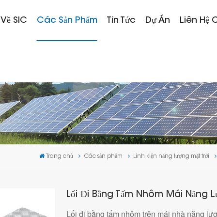
 Về SIC
Các Sản Phẩm
Tin Tức
Dự Án
Liên Hệ 
Trang chủ
Các sản phẩm
Linh kiện năng lượng mặt trời
Lối Đi Bằng Tấm Nhôm Mái Năng Lư
Lối đi bằng tấm nhôm trên mái nhà năng lượ