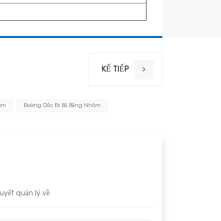
KẾ TIẾP
hôm
Đường Dốc Đi Bộ Bằng Nhôm
yết quản lý về