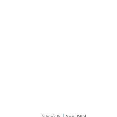
日本語
한국의
Melayu
Tiếng việt
Tổng Cộng
1
Các Trang