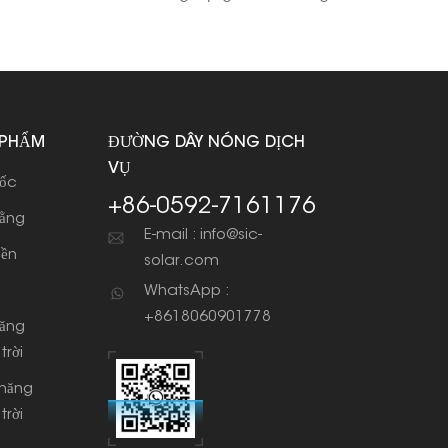
 PHẨM
ĐƯỜNG DÂY NÓNG DỊCH
VỤ
dốc
+86-0592-7161176
bằng
E-mail : info@sic-
iền
solar.com
WhatsApp :
+8618060901778
năng
trời
 năng
trời