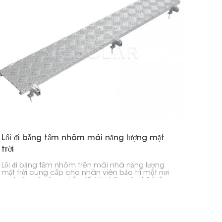
Lối đi bằng tấm nhôm mái năng lượng mặt
trời
Lối đi bằng tấm nhôm trên mái nhà năng lượng
mặt trời cung cấp cho nhân viên bảo trì một nơi
an toàn và vững chắc để đi lại trên các hệ thống
năng lượng mặt trời trên mái nhà. Nó được chế tạo
chắc chắn để chống gỉ và bảo vệ mái nhà khỏi bị
hư hại trong khi vẫn đáp ứng tất cả các quy tắc an
toàn.