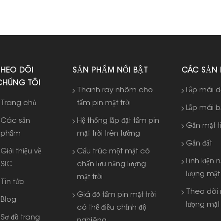
THEO DÕI
SẢN PHẨM NỔI BẬT
CÁC SẢN
CHÚNG TÔI
Thanh ray nhôm cho
Lắp mái 
Trang chủ
tấm pin mặt trời
Lắp mái 
Các sản
Hệ thống lắp đặt tấm pin
Gắn mặt t
phẩm
mặt trời trên tường
Gắn đất
Giới thiệu về
Cấu trúc một mặt có
Linh kiện 
SIC
chấn lưu năng lượng
lượng mặt 
mặt trời
Tin tức
Theo dõi
Giá đỡ tấm pin mặt trời
Blog
lượng mặt 
có thể điều chỉnh độ
Sơ đồ trang
nghiêng