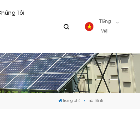
Chúng Tôi
Tiếng
Việt
English
Deutsch
español
Trang chủ
mái lối đi
português
Nederlands
العربية