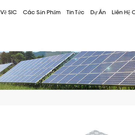
 Về SIC
Các Sản Phẩm
Tin Tức
Dự Án
Liên Hệ 