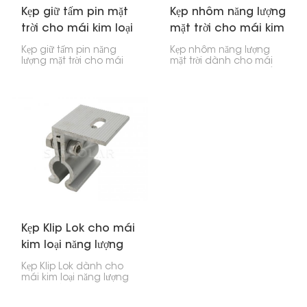
Kẹp giữ tấm pin mặt
Kẹp nhôm năng lượng
trời cho mái kim loại
mặt trời cho mái kim
loại
Kẹp giữ tấm pin năng
Kẹp nhôm năng lượng
lượng mặt trời cho mái
mặt trời dành cho mái
kim loại là phụ kiện
kim loại được thiết kế để
không thể thiếu khi lắp
gắn các tấm pin năng
đặt tấm pin năng lượng
lượng mặt trời lên mái
mặt trời trên mái kim loại.
kim loại của nhà ở hoặc
Chúng giữ cho các tấm
doanh nghiệp. Chúng
pin được cố định chắc
giữ các tấm pin cố định
chắn, bất kể thời tiết, và
mà không cần khoan lỗ
giúp việc lắp đặt trở nên
trên mái nhà, giúp ngăn
dễ dàng trên nhiều kiểu
ngừa hiện tượng rò rỉ.
mái kim loại khác nhau.
Kẹp Klip Lok cho mái
kim loại năng lượng
mặt trời
Kẹp Klip Lok dành cho
mái kim loại năng lượng
mặt trời là những phụ
kiện đặc biệt cho phép