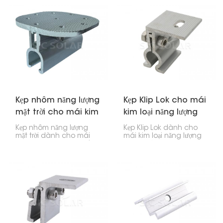
vào thanh ray lắp đặt,
lắp đặt, ngay tại vị trí các
giúp việc lắp đặt nhanh
tấm pin gặp nhau trong
chóng.
một hàng. Sản phẩm dễ
sử dụng và hoàn thành
công việc nhanh chóng,
rất phù hợp để lắp đặt tấm
pin mặt trời tại nhà ở
hoặc doanh nghiệp.
Kẹp nhôm năng lượng
Kẹp Klip Lok cho mái
mặt trời cho mái kim
kim loại năng lượng
loại
mặt trời
Kẹp nhôm năng lượng
Kẹp Klip Lok dành cho
mặt trời dành cho mái
mái kim loại năng lượng
kim loại được thiết kế để
mặt trời là những phụ
gắn các tấm pin năng
kiện đặc biệt cho phép
lượng mặt trời lên mái
bạn lắp đặt tấm pin năng
kim loại của nhà ở hoặc
lượng mặt trời lên mái
doanh nghiệp. Chúng
kim loại Klip Lok mà
giữ các tấm pin cố định
không cần khoan lỗ.
mà không cần khoan lỗ
Chúng bám chắc vào
trên mái nhà, giúp ngăn
các thanh đỡ của mái,
ngừa hiện tượng rò rỉ.
tạo nên một cách chắc
chắn và dễ dàng để lắp