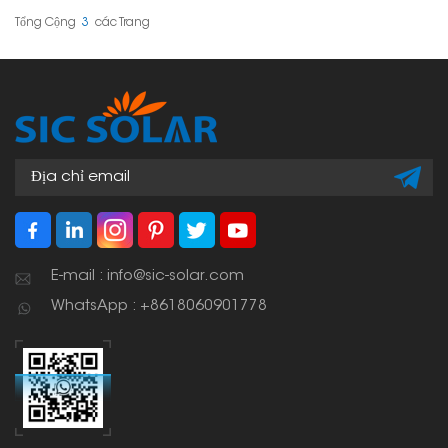
được sử dụng rộng rãi
trong các công trình lắp
Tổng Cộng
3
Các Trang
đặt năng lượng mặt trời
dân dụng, thương mại
và quy mô lớn để giữ cho
các tấm pin ổn định và
đảm bảo hệ thống hoạt
động lâu dài.
E-mail : info@sic-solar.com
WhatsApp : +8618060901778