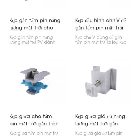
đặt tấm pin năng lượng
mặt trời cho nhà ở, cửa
hàng và nhà máy.
Kẹp gắn tấm pin năng
Kẹp đầu hình chữ V để
lượng mặt trời cho
gắn tấm pin mặt trời
mái kim loại
Kẹp gắn tấm pin năng
Kẹp chữ V dùng để gắn
lượng mặt trời PV dành
tấm pin mặt trời là loại kẹp
cho mái kim loại rất lý
đặc biệt dùng để giữ các
tưởng để lắp đặt các tấm
cạnh của tấm pin mặt trời
pin năng lượng mặt trời
vào thanh ray mà
trên mái kim loại, dù là
chúng được đặt trên đó.
mái tôn sóng, mái tôn
Thiết kế hình chữ V giúp
lượn sóng hay mái tôn
chúng cực kỳ chắc chắn
hình thang. Chúng được
và bám dính, vì vậy
chế tạo chắc chắn và
chúng rất phù hợp cho
chống gỉ. Thêm vào đó,
nhà ở và các doanh
chúng không cần
nghiệp.
khoan vào mái nhà, đó
là một lợi thế lớn! Chúng
dễ lắp đặt và có độ bền
cao.
Kẹp giữa cho tấm
Kẹp giữa giá đỡ năng
pin mặt trời gắn trên
lượng mặt trời gắn
thanh ray chữ C
trên mặt đất
Kẹp giữa tấm pin mặt trời
Kẹp giữa giá đỡ tấm pin