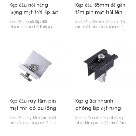
Kẹp đầu nối năng
Kẹp đầu 35mm để gắn
lượng mặt trời lắp đặt
tấm pin mặt trời lên
nhanh
mái nhà
Kẹp đầu cuối lắp đặt
Kẹp đầu 35mm để gắn tấm
nhanh cho hệ thống
pin mặt trời lên mái nhà
năng lượng mặt trời là yếu
là cực kỳ quan trọng để
tố quan trọng để lắp đặt
giữ chặt các cạnh của
các tấm pin mặt trời.
tấm pin mặt trời trên mái
Chúng giữ các tấm pin
nhà. Nếu bạn có các tấm
bên ngoài vào thanh
pin dày 35mm, kẹp này
ray, kết hợp với các kẹp ở
sẽ giữ chúng cố định
giữa để giữ mọi thứ cố
vào thanh ray mà
định.
không gặp vấn đề gì.
Kẹp đầu ray tấm pin
Kẹp giữa nhanh
mặt trời có bu lông
chóng lắp đặt năng
chữ T
lượng mặt trời
Kẹp đầu ray tấm pin mặt
Kẹp giữa nhanh chóng
trời với bu lông chữ T là
cho tấm pin mặt trời được
bộ phận quan trọng để
thiết kế để giữ chặt các
gắn đầu tấm pin mặt trời
tấm pin vào thanh ray