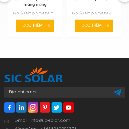
màng mỏng
Kẹp đầu tấm pin mặt trời màng mỏng đang trở nên khá phổ biến vì chúng nhẹ, linh hoạt và hoạt động tố...
Kẹp đầu tấm pin mặt trời được sử dụng để giữ chắc chắn và ổn định các tấm pin mặt trời ở cuối hàng h...
ĐỌC THÊM
ĐỌC THÊM
E-mail : info@sic-solar.com