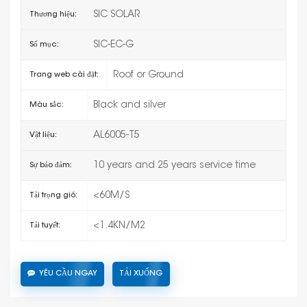
SIC SOLAR
Thương hiệu:
SIC-EC-G
Số mục:
Roof or Ground
Trang web cài đặt:
Black and silver
Màu sắc:
AL6005-T5
Vật liệu:
10 years and 25 years service time
Sự bảo đảm:
<60M/S
Tải trọng gió:
<1.4KN/M2
Tải tuyết:
YÊU CẦU NGAY
TẢI XUỐNG