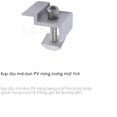
Kẹp đầu mô-đun PV năng lượng mặt trời
Kẹp đầu mô-đun PV năng lượng mặt trời là bộ phận
quan trọng của hệ thống giá đỡ quang điện.
Chúng giữ chặt mép của tấm pin mặt trời vào
thanh ray giá đỡ, giúp giữ cho các dàn pin mặt
trời ổn định, an toàn và được căn chỉnh đúng
cách, cho dù đó là trong nhà ở, doanh nghiệp
hay các công trình lắp đặt quy mô lớn.