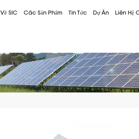
 Về SIC
Các Sản Phẩm
Tin Tức
Dự Án
Liên Hệ 