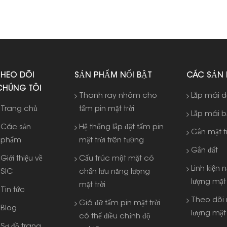
THEO DÕI
SẢN PHẨM NỔI BẬT
CÁC SẢN
CHÚNG TÔI
Thanh ray nhôm cho
Lắp mái 
Trang chủ
tấm pin mặt trời
Lắp mái 
Các sản
Hệ thống lắp đặt tấm pin
Gắn mặt t
phẩm
mặt trời trên tường
Gắn đất
Giới thiệu về
Cấu trúc một mặt có
Linh kiện 
SIC
chấn lưu năng lượng
lượng mặt 
mặt trời
Tin tức
Theo dõi
Giá đỡ tấm pin mặt trời
Blog
lượng mặt 
có thể điều chỉnh độ
Sơ đồ trang