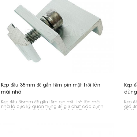
Kẹp đầu 35mm để gắn tấm pin mặt trời lên
Kẹp đ
mái nhà
dùng 
Kẹp đầu 35mm để gắn tấm pin mặt trời lên mái
Kẹp đ
nhà là cực kỳ quan trọng để giữ chặt các cạnh
giá đ
của tấm pin mặt trời trên mái nhà. Nếu bạn có
kế để
các tấm pin dày 35mm, kẹp này sẽ giữ chúng cố
trời 
định vào thanh ray mà không gặp vấn đề gì.
(PV).
công t
thươn
ổn đị