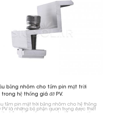
日本語
한국의
Melayu
Tiếng việt
ầu bằng nhôm cho tấm pin mặt trời
trong hệ thống giá đỡ PV.
ầu tấm pin mặt trời bằng nhôm cho hệ thống
ỡ PV là những bộ phận quan trọng được thiết
 giữ chắc chắn các cạnh của tấm pin mặt
vào thanh ray trong hệ thống quang điện
 Chúng được sử dụng rộng rãi trong các
rình lắp đặt năng lượng mặt trời dân dụng,
g mại và quy mô lớn để giữ cho các tấm pin
nh và đảm bảo hệ thống hoạt động lâu dài.