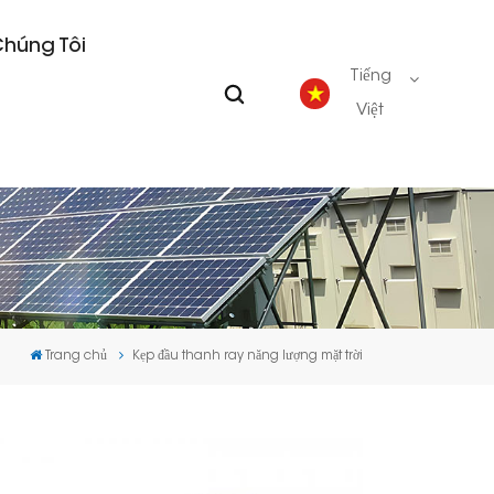
Chúng Tôi
Tiếng
Việt
English
Deutsch
español
Trang chủ
Kẹp đầu thanh ray năng lượng mặt trời
português
Nederlands
العربية