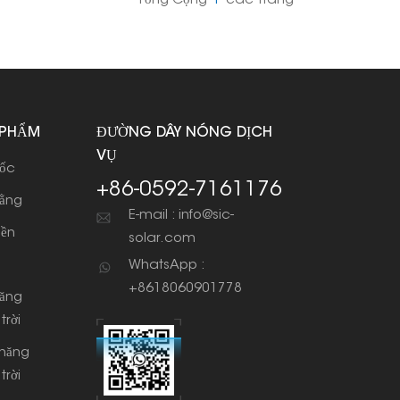
Tổng Cộng
1
Các Trang
 PHẨM
ĐƯỜNG DÂY NÓNG DỊCH
VỤ
dốc
+86-0592-7161176
bằng
E-mail : info@sic-
iền
solar.com
WhatsApp :
+8618060901778
năng
trời
 năng
trời