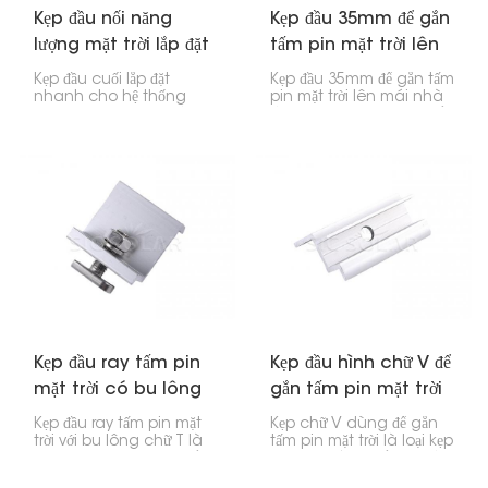
Kẹp đầu nối năng
Kẹp đầu 35mm để gắn
lượng mặt trời lắp đặt
tấm pin mặt trời lên
nhanh
mái nhà
Kẹp đầu cuối lắp đặt
Kẹp đầu 35mm để gắn tấm
nhanh cho hệ thống
pin mặt trời lên mái nhà
năng lượng mặt trời là yếu
là cực kỳ quan trọng để
tố quan trọng để lắp đặt
giữ chặt các cạnh của
các tấm pin mặt trời.
tấm pin mặt trời trên mái
Chúng giữ các tấm pin
nhà. Nếu bạn có các tấm
bên ngoài vào thanh
pin dày 35mm, kẹp này
ray, kết hợp với các kẹp ở
sẽ giữ chúng cố định
giữa để giữ mọi thứ cố
vào thanh ray mà
định.
không gặp vấn đề gì.
Kẹp đầu ray tấm pin
Kẹp đầu hình chữ V để
mặt trời có bu lông
gắn tấm pin mặt trời
chữ T
Kẹp đầu ray tấm pin mặt
Kẹp chữ V dùng để gắn
trời với bu lông chữ T là
tấm pin mặt trời là loại kẹp
bộ phận quan trọng để
đặc biệt dùng để giữ các
gắn đầu tấm pin mặt trời
cạnh của tấm pin mặt trời