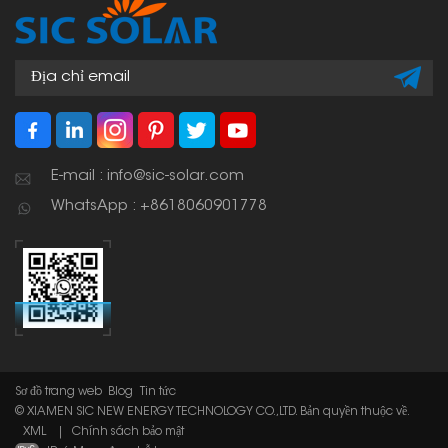
dân dụng, thương mại
và quy mô lớn để giữ cho
các tấm pin ổn định và
đảm bảo hệ thống hoạt
động lâu dài.
E-mail : info@sic-solar.com
WhatsApp : +8618060901778
Sơ đồ trang web
Blog
Tin tức
© XIAMEN SIC NEW ENERGY TECHNOLOGY CO.,LTD. Bản quyền thuộc về.
XML
|
Chính sách bảo mật