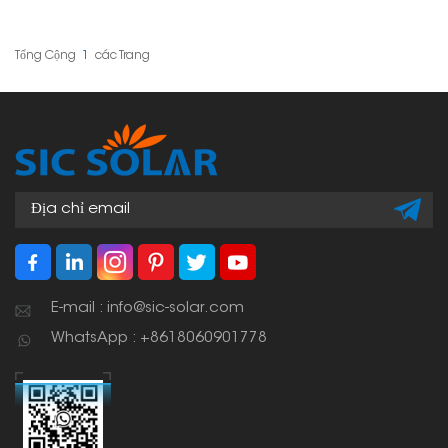
quang điện, được thiết kế
lắp đặt giữa các tấm pin
để giữ các cạnh của tấm
để giữ chúng thẳng
pin mặt trời vào thanh
hàng, ổn định và dễ
dẫn hướng bằng nhôm.
dàng lắp đặt, phù hợp với
Tổng Cộng
1
Các Trang
Chúng nằm giữa các
nhiều dự án năng lượng
tấm pin, giữ đúng khoảng
mặt trời.
cách và sự thẳng hàng,
đồng thời giúp việc lắp đặt
dễ dàng hơn.
E-mail : info@sic-solar.com
WhatsApp : +8618060901778