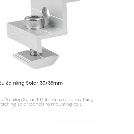
日本語
한국의
Melayu
Tiếng việt
đầu đa năng Solar 30/35mm
ầu đa năng Solar 30/35mm is a handy thing
taching solar panels to mounting rails,
ially the ones on the edges. It works with
30mm and 35mm thick panels, so it's good
fferent types of solar setups.