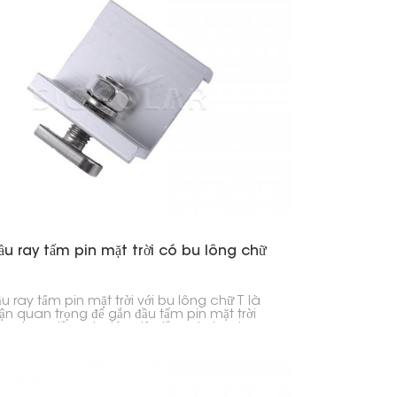
ầu ray tấm pin mặt trời có bu lông chữ
u ray tấm pin mặt trời với bu lông chữ T là
ận quan trọng để gắn đầu tấm pin mặt trời
anh ray lắp đặt, giúp việc lắp đặt nhanh
g.