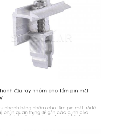
nhanh đầu ray nhôm cho tấm pin mặt
PV
ầu nhanh bằng nhôm cho tấm pin mặt trời là
ộ phận quan trọng để gắn các cạnh của
in mặt trời vào thanh ray trong hệ thống
ạn. Nó được thiết kế để lắp đặt nhanh chóng
ắc chắn, vì vậy rất phù hợp cho nhà ở,
 nghiệp và các trang trại năng lượng mặt
n.