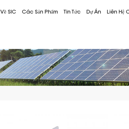
 Về SIC
Các Sản Phẩm
Tin Tức
Dự Án
Liên Hệ 