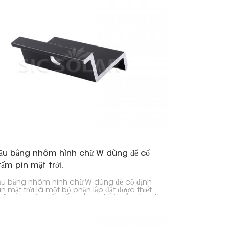
đầu bằng nhôm hình chữ W dùng để cố
tấm pin mặt trời.
ầu bằng nhôm hình chữ W dùng để cố định
n mặt trời là một bộ phận lắp đặt được thiết
 cố định mép của tấm pin mặt trời vào thanh
ằng nhôm trong hệ thống năng lượng mặt