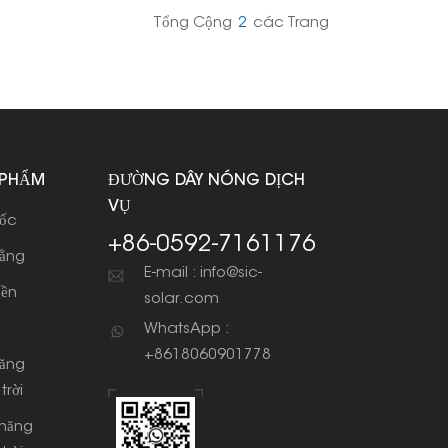
Tổng Cộng
2
Các Trang
 PHẨM
ĐƯỜNG DÂY NÓNG DỊCH
VỤ
dốc
+86-0592-7161176
bằng
E-mail : info@sic-
iền
solar.com
WhatsApp :
+8618060901778
năng
trời
 năng