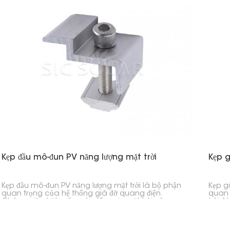
ổn định và đảm bảo hệ thống hoạt động lâu dài.
Kẹp đầu mô-đun PV năng lượng mặt trời
Kẹp g
Kẹp đầu mô-đun PV năng lượng mặt trời là bộ phận
Kẹp g
quan trọng của hệ thống giá đỡ quang điện.
quan 
Chúng giữ chặt mép của tấm pin mặt trời vào
trời. 
thanh ray giá đỡ, giúp giữ cho các dàn pin mặt
vào t
trời ổn định, an toàn và được căn chỉnh đúng
cách, cho dù đó là trong nhà ở, doanh nghiệp