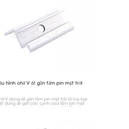
ầu hình chữ V để gắn tấm pin mặt trời
ữ V dùng để gắn tấm pin mặt trời là loại kẹp
iệt dùng để giữ các cạnh của tấm pin mặt
vào thanh ray mà chúng được đặt trên đó.
 kế hình chữ V giúp chúng cực kỳ chắc chắn
m dính, vì vậy chúng rất phù hợp cho nhà ở
c doanh nghiệp.