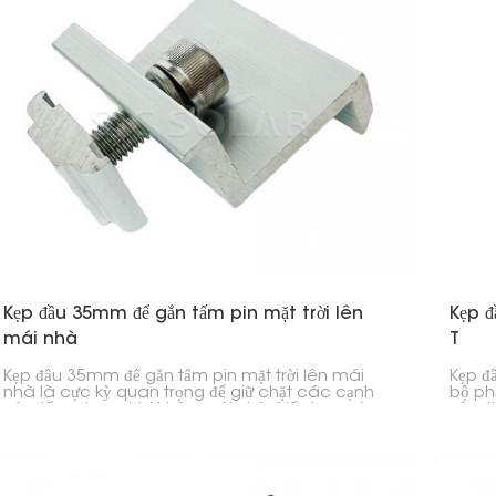
Kẹp đầu 35mm để gắn tấm pin mặt trời lên
Kẹp đ
mái nhà
T
Kẹp đầu 35mm để gắn tấm pin mặt trời lên mái
Kẹp đầ
nhà là cực kỳ quan trọng để giữ chặt các cạnh
bộ ph
của tấm pin mặt trời trên mái nhà. Nếu bạn có
vào th
các tấm pin dày 35mm, kẹp này sẽ giữ chúng cố
chón
định vào thanh ray mà không gặp vấn đề gì.