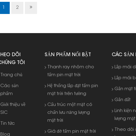
hay các công trình lắp đặt quy mô lớn.
1
2
THEO DÕI
SẢN PHẨM NỔI BẬT
CÁC SẢN
CHÚNG TÔI
Thanh ray nhôm cho
Lắp mái 
Trang chủ
tấm pin mặt trời
Lắp mái 
Các sản
Hệ thống lắp đặt tấm pin
Gắn mặt t
phẩm
mặt trời trên tường
Gắn đất
Giới thiệu về
Cấu trúc một mặt có
Linh kiện 
SIC
chấn lưu năng lượng
lượng mặt 
mặt trời
Tin tức
Theo dõi
Giá đỡ tấm pin mặt trời
Blog