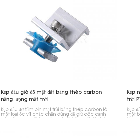
việc lắp đặt tấm pin năng lượng mặt trời nhanh
chóng và an toàn.
Kẹp đầu giá đỡ mặt đất bằng thép carbon
Kẹp 
năng lượng mặt trời
trời 
Kẹp đầu đỡ tấm pin mặt trời bằng thép carbon là
Kẹp đ
một loại ốc vít chắc chắn dùng để giữ các cạnh
một b
của tấm pin mặt trời vào giá đỡ trên mặt đất. Nó
tấm p
cực kỳ quan trọng để giữ cho hệ thống năng lượng
của b
mặt trời của bạn ổn định và chắc chắn trên các
và ch
thanh ray. Đây là lựa chọn đáng tin cậy cho nhà
doanh
ở, doanh nghiệp và các dự án điện lực lớn.
trời lớ