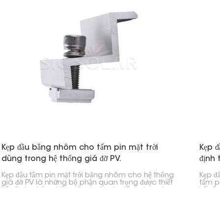
Kẹp đầu bằng nhôm cho tấm pin mặt trời
Kẹp 
dùng trong hệ thống giá đỡ PV.
định 
Kẹp đầu tấm pin mặt trời bằng nhôm cho hệ thống
Kẹp đ
giá đỡ PV là những bộ phận quan trọng được thiết
tấm pi
kế để giữ chắc chắn các cạnh của tấm pin mặt
kế để
trời vào thanh ray trong hệ thống quang điện
ray b
(PV). Chúng được sử dụng rộng rãi trong các
trời.
công trình lắp đặt năng lượng mặt trời dân dụng,
thương mại và quy mô lớn để giữ cho các tấm pin