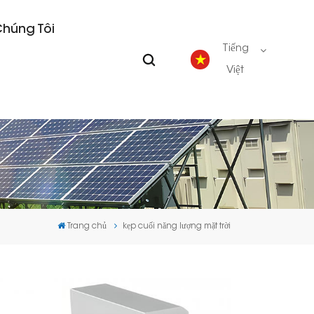
Chúng Tôi
Tiếng
Việt
English
Deutsch
español
Trang chủ
kẹp cuối năng lượng mặt trời
português
Nederlands
العربية