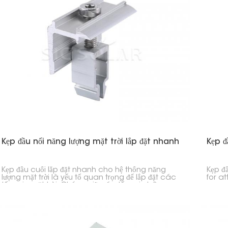
Kẹp đầu nối năng lượng mặt trời lắp đặt nhanh
Kẹp 
Kẹp đầu cuối lắp đặt nhanh cho hệ thống năng
Kẹp đ
lượng mặt trời là yếu tố quan trọng để lắp đặt các
for at
tấm pin mặt trời. Chúng giữ các tấm pin bên
espec
ngoài vào thanh ray, kết hợp với các kẹp ở giữa
both 
để giữ mọi thứ cố định.
for di