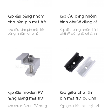
nhà ở, doanh nghiệp và
các dự án điện lực lớn.
Kẹp đầu bằng nhôm
Kẹp đầu bằng nhôm
cho tấm pin mặt trời
hình chữ W dùng để
dùng trong hệ thống
cố định tấm pin mặt
Kẹp đầu tấm pin mặt trời
Kẹp đầu bằng nhôm hình
giá đỡ PV.
trời.
bằng nhôm cho hệ
chữ W dùng để cố định
thống giá đỡ PV là
tấm pin mặt trời là một bộ
những bộ phận quan
phận lắp đặt được thiết kế
trọng được thiết kế để giữ
để cố định mép của tấm
chắc chắn các cạnh của
pin mặt trời vào thanh
tấm pin mặt trời vào
ray bằng nhôm trong hệ
thanh ray trong hệ thống
thống năng lượng mặt
quang điện (PV). Chúng
trời.
được sử dụng rộng rãi
trong các công trình lắp
đặt năng lượng mặt trời
dân dụng, thương mại
và quy mô lớn để giữ cho
các tấm pin ổn định và
đảm bảo hệ thống hoạt
động lâu dài.
Kẹp đầu mô-đun PV
Kẹp giữa cho tấm
năng lượng mặt trời
pin mặt trời cố định
Kẹp đầu mô-đun PV năng
Kẹp giữa tấm pin mặt trời