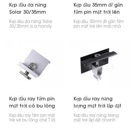
Kẹp đầu đa năng
Kẹp đầu 35mm để gắn
Solar 30/35mm
tấm pin mặt trời lên
mái nhà
Kẹp đầu đa năng Solar
Kẹp đầu 35mm để gắn tấm
30/35mm is a handy
pin mặt trời lên mái nhà
thing for attaching solar
là cực kỳ quan trọng để
panels to mounting rails,
giữ chặt các cạnh của
especially the ones on
tấm pin mặt trời trên mái
the edges. It works with
nhà. Nếu bạn có các tấm
both 30mm and 35mm
pin dày 35mm, kẹp này
thick panels, so it's
sẽ giữ chúng cố định
good for different types
vào thanh ray mà
of solar setups.
không gặp vấn đề gì.
Kẹp đầu ray tấm pin
Kẹp đầu ray năng
mặt trời có bu lông
lượng mặt trời lắp đặt
chữ T
nhanh
Kẹp đầu ray tấm pin mặt
Kẹp đầu ray năng lượng
trời với bu lông chữ T là
mặt trời lắp đặt nhanh
bộ phận quan trọng để
này giúp việc lắp đặt tấm
gắn đầu tấm pin mặt trời
pin năng lượng mặt trời