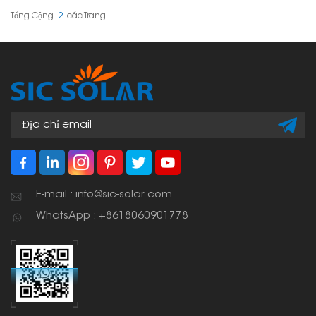
sự ổn định và căn chỉnh
chắc chắn các tấm pin
của các tấm pin mặt trời
năng lượng mặt trời vào
Tổng Cộng
2
Các Trang
khung trong các hệ
thanh ray lắp đặt, mang
thống lắp trên mái nhà
lại hiệu suất đáng tin cậy
và mặt đất.
cho nhiều loại hệ thống
điện mặt trời lắp trên mái
nhà hoặc mặt đất.
E-mail : info@sic-solar.com
WhatsApp : +8618060901778