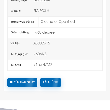
SIC SOLAR
Thương hiệu:
SIC-SC3-H
Số mục:
Ground or Openfiled
Trang web cài đặt:
<60 degree
Góc nghiêng:
AL6005-T5
Vật liệu:
<60M/S
Tải trọng gió:
<1.4KN/M2
Tải tuyết:
YÊU CẦU NGAY
TẢI XUỐNG