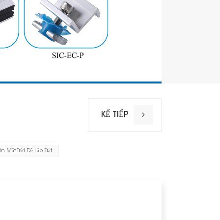
KẾ TIẾP
n Mặt Trời Dễ Lắp Đặt
Tên
Địa điểm lắp
Tải trọng gi
Tải trọng tu