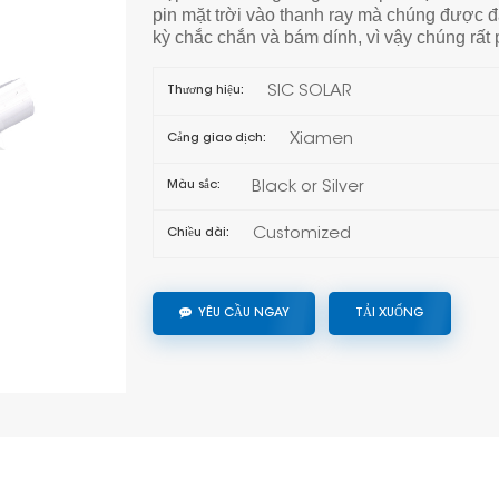
pin mặt trời vào thanh ray mà chúng được đ
kỳ chắc chắn và bám dính, vì vậy chúng rất
SIC SOLAR
Thương hiệu:
Xiamen
Cảng giao dịch:
Black or Silver
Màu sắc:
Customized
Chiều dài:
YÊU CẦU NGAY
TẢI XUỐNG