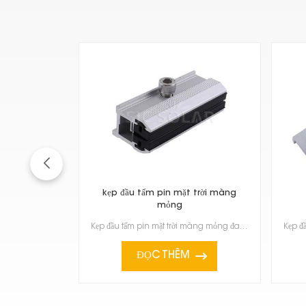
kẹp đầu tấm pin mặt trời màng
mỏng
Kẹp đầu tấm pin mặt trời màng mỏng đang trở nên khá phổ biến vì chúng nhẹ, linh hoạt và hoạt động tố...
ĐỌC THÊM