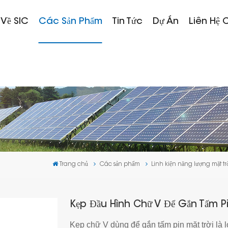
 Về SIC
Các Sản Phẩm
Tin Tức
Dự Án
Liên Hệ 
Trang chủ
Các sản phẩm
Linh kiện năng lượng mặt tr
Kẹp Đầu Hình Chữ V Để Gắn Tấm Pi
Kẹp chữ V dùng để gắn tấm pin mặt trời là 