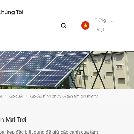
Chúng Tôi
Tiếng
Việt
English
Deutsch
español
ời
Kẹp cuối
Kẹp đầu hình chữ V để gắn tấm pin mặt trời
português
Nederlands
n Mặt Trời
loại kẹp đặc biệt dùng để giữ các cạnh của tấm
العربية