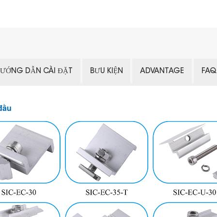
ƯỚNG DẪN CÀI ĐẶT
BƯU KIỆN
ADVANTAGE
FAQ
đầu