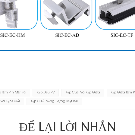
 Tấm Pin Mặt Trời
Kẹp Đầu PV
Kẹp Cuối Và Kẹp Giữa
Kẹp Giữa Tấm Pi
 Và Kẹp Cuối
Kẹp Cuối Năng Lượng Mặt Trời
ĐỂ LẠI LỜI NHẮN