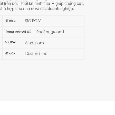
ặt trên đó. Thiết kế hình chữ V giúp chúng cực
 phù hợp cho nhà ở và các doanh nghiệp.
日本語
SIC-EC-V
Số mục:
한국의
Roof or ground
Trang web cài đặt:
Melayu
Aluminum
Vật liệu:
Tiếng việt
Customized
độ dày: