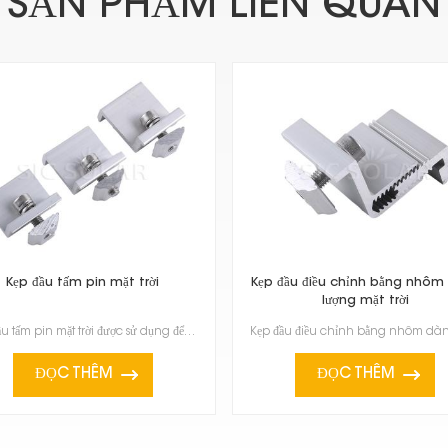
SẢN PHẨM LIÊN QUAN
Kẹp đầu tấm pin mặt trời
Kẹp đầu điều chỉnh bằng nhôm
lượng mặt trời
Kẹp đầu tấm pin mặt trời được sử dụng để giữ chắc chắn và ổn định các tấm pin mặt trời ở cuối hàng h...
ĐỌC THÊM
ĐỌC THÊM