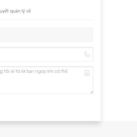
Vật liệu
yết quản lý về
Màu sắc
Chống ăn m
Bảo hành